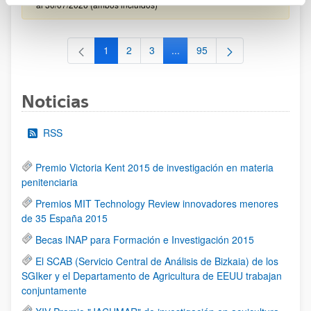
al 30/07/2026 (ambos incluídos)
1
2
3
...
95
Página
Página
Página
Páginas intermedias Use TAB 
Página
Noticias
RSS
Premio Victoria Kent 2015 de investigación en materia
penitenciaria
Premios MIT Technology Review innovadores menores
de 35 España 2015
Becas INAP para Formación e Investigación 2015
El SCAB (Servicio Central de Análisis de Bizkaia) de los
SGIker y el Departamento de Agricultura de EEUU trabajan
conjuntamente