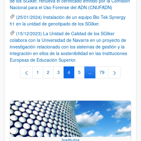
de los SGIker, renueva el certificado emitido por la Comisión
Nacional para el Uso Forense del ADN (CNUFADN)
(25/01/2024) Instalación de un equipo Bio Tek Synergy
h1 en la unidad de genotipado de los SGIker.
(15/12/2023) La Unidad de Calidad de los SGIker
colabora con la Universidad de Navarra en un proyecto de
investigación relacionado con los sistemas de gestión y la
integración en ellos de la sostenibilidad en las Instituciones
Europeas de Educación Superior.
1
2
3
4
5
...
79
Página
Página
Página
Página
Página
Páginas intermedias Use 
Página
Institutos