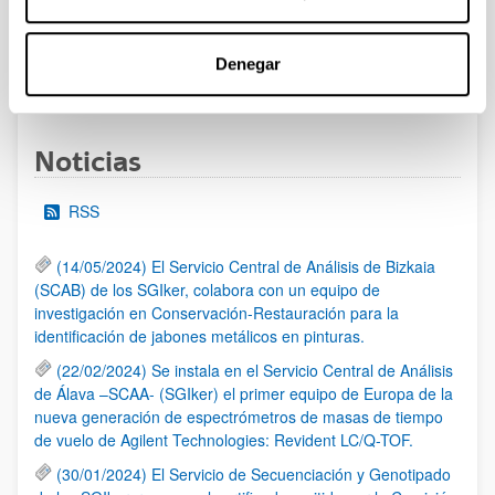
al 30/07/2026 (ambos incluídos)
Denegar
1
2
3
...
95
Página
Página
Página
Páginas intermedias Use TAB 
Página
Noticias
RSS
(14/05/2024) El Servicio Central de Análisis de Bizkaia
(SCAB) de los SGIker, colabora con un equipo de
investigación en Conservación-Restauración para la
identificación de jabones metálicos en pinturas.
(22/02/2024) Se instala en el Servicio Central de Análisis
de Álava –SCAA- (SGIker) el primer equipo de Europa de la
nueva generación de espectrómetros de masas de tiempo
de vuelo de Agilent Technologies: Revident LC/Q-TOF.
(30/01/2024) El Servicio de Secuenciación y Genotipado