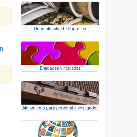
Denominación bibliográfica
OR
Entidades vinculadas
para desplazarse.
Alojamiento para personal investigador