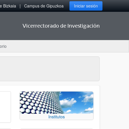
 Bizkaia
Campus de Gipuzkoa
Iniciar sesión
Vicerrectorado de Investigación
orio
Institutos