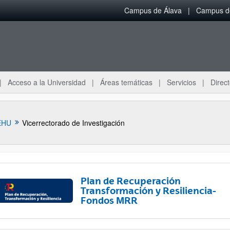
Campus de Álava
Campus de
Acceso a la Universidad
Áreas temáticas
Servicios
Direct
EHU
Vicerrectorado de Investigación
Plan de Recuperación
Transformación y Resiliencia-
Fondos MRR
ar subpáginas