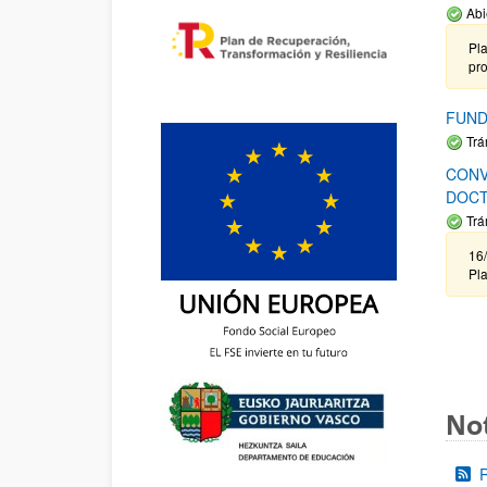
Abi
Pla
pr
FUND
Trá
CONV
DOCT
Trá
16/
Pla
Not