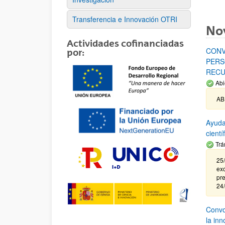
Transferencia e Innovación OTRI
No
Actividades cofinanciadas
CONV
por:
PERS
RECU
Abi
AB
Ayuda
cient
Trá
25/
exc
pre
24
Convoc
la in