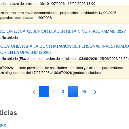
erto el plazo de presentación: 01/07/2026 - 16/09/2026 13:00
zo interno para envío documentación: propuestas individuales 14/09/2026,
opuestas coordinadas 11/09/2026
ACION LA CAIXA JUNIOR LEADER RETAINING PROGRAMME 2027
mite abierto
OCATORIA PARA LA CONTRATACIÓN DE PERSONAL INVESTIGAD
OR EN LA UPV/EHU (2026)
mite abierto (Plazo de presentación de solicitudes: 03/06/2026 - 25/06/2026 23:59)
07/2026: Listado provisional de solicitudes admitidas y excluidas para evaluación.
zo alegaciones: del 17/07/2026 al 30/07/2026 (ambos incluídos)
1
2
3
...
95
Página
Página
Página
Páginas intermedias Use TAB 
Página
icias
RSS