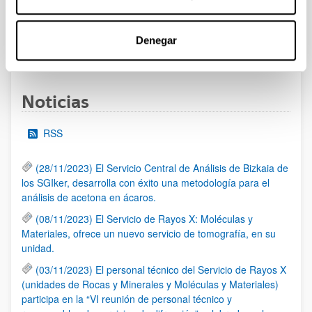
al 30/07/2026 (ambos incluídos)
Denegar
1
2
3
...
95
Página
Página
Página
Páginas intermedias Use TAB 
Página
Noticias
RSS
(28/11/2023) El Servicio Central de Análisis de Bizkaia de
los SGIker, desarrolla con éxito una metodología para el
análisis de acetona en ácaros.
(08/11/2023) El Servicio de Rayos X: Moléculas y
Materiales, ofrece un nuevo servicio de tomografía, en su
unidad.
(03/11/2023) El personal técnico del Servicio de Rayos X
(unidades de Rocas y Minerales y Moléculas y Materiales)
participa en la “VI reunión de personal técnico y