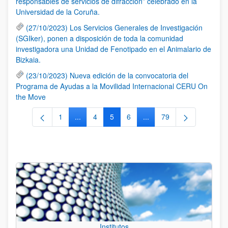
responsables de servicios de difracción” celebrado en la
Universidad de la Coruña.
(27/10/2023) Los Servicios Generales de Investigación
(SGIker), ponen a disposición de toda la comunidad
investigadora una Unidad de Fenotipado en el Animalario de
Bizkaia.
(23/10/2023) Nueva edición de la convocatoria del
Programa de Ayudas a la Movilidad Internacional CERU On
the Move
1
...
4
5
6
...
79
Página
Páginas intermedias Use TAB para desplazars
Página
Página
Página
Páginas intermedias Use
Página
Institutos