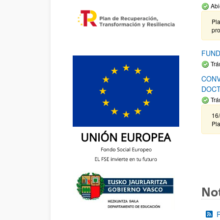
Abi
Pla
pr
FUND
Trá
CONV
DOCT
Trá
16/
Pla
Not