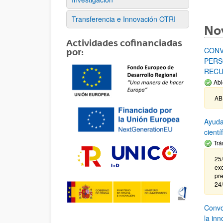
Transferencia e Innovación OTRI
No
Actividades cofinanciadas
CONV
por:
PERS
RECU
Abi
AB
Ayuda
cient
Trá
25/
exc
pre
24
Convoc
la in