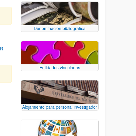
Denominación bibliográfica
OR
Entidades vinculadas
para desplazarse.
Alojamiento para personal investigador