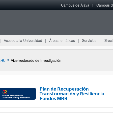
Campus de Álava
Campus de
Acceso a la Universidad
Áreas temáticas
Servicios
Direct
EHU
Vicerrectorado de Investigación
Plan de Recuperación
Transformación y Resiliencia-
Fondos MRR
ar subpáginas