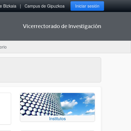
 Bizkaia
Campus de Gipuzkoa
Iniciar sesión
Vicerrectorado de Investigación
orio
Institutos