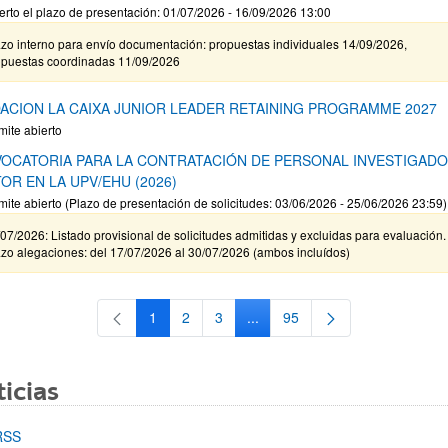
erto el plazo de presentación: 01/07/2026 - 16/09/2026 13:00
zo interno para envío documentación: propuestas individuales 14/09/2026,
opuestas coordinadas 11/09/2026
ACION LA CAIXA JUNIOR LEADER RETAINING PROGRAMME 2027
mite abierto
OCATORIA PARA LA CONTRATACIÓN DE PERSONAL INVESTIGAD
OR EN LA UPV/EHU (2026)
mite abierto (Plazo de presentación de solicitudes: 03/06/2026 - 25/06/2026 23:59)
07/2026: Listado provisional de solicitudes admitidas y excluidas para evaluación.
zo alegaciones: del 17/07/2026 al 30/07/2026 (ambos incluídos)
1
2
3
...
95
Página
Página
Página
Páginas intermedias Use TAB 
Página
icias
RSS