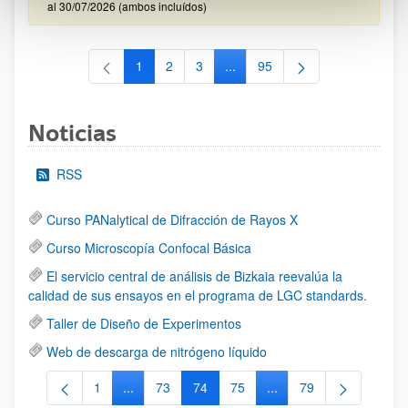
al 30/07/2026 (ambos incluídos)
1
2
3
...
95
Página
Página
Página
Páginas intermedias Use TAB 
Página
Noticias
RSS
Curso PANalytical de Difracción de Rayos X
Curso Microscopía Confocal Básica
El servicio central de análisis de Bizkaia reevalúa la
calidad de sus ensayos en el programa de LGC standards.
Taller de Diseño de Experimentos
Web de descarga de nitrógeno líquido
1
...
73
74
75
...
79
Página
Páginas intermedias Use TAB para desplazarse.
Página
Página
Página
Páginas intermedias Us
Página