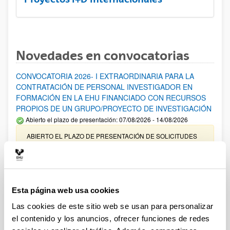
Novedades en convocatorias
CONVOCATORIA 2026- I EXTRAORDINARIA PARA LA
CONTRATACIÓN DE PERSONAL INVESTIGADOR EN
FORMACIÓN EN LA EHU FINANCIADO CON RECURSOS
PROPIOS DE UN GRUPO/PROYECTO DE INVESTIGACIÓN
Abierto el plazo de presentación: 07/08/2026 - 14/08/2026
ABIERTO EL PLAZO DE PRESENTACIÓN DE SOLICITUDES
HASTA EL 14/08/2026
Ayudas para financiación de la adquisición y renovación de
infraestructura científica y fondos bibliográficos en la
UPV/EHU 2026
Esta página web usa cookies
Trámite abierto
Las cookies de este sitio web se usan para personalizar
25/03/2026: Corrección de errores del listado provisional de
el contenido y los anuncios, ofrecer funciones de redes
solicitudes admitidas y excluidas. 23/03/2026: Relación