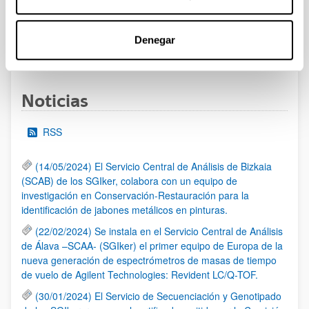
al 30/07/2026 (ambos incluídos)
Denegar
1
2
3
...
95
Página
Página
Página
Páginas intermedias Use TAB 
Página
Noticias
RSS
(14/05/2024) El Servicio Central de Análisis de Bizkaia
(SCAB) de los SGIker, colabora con un equipo de
investigación en Conservación-Restauración para la
identificación de jabones metálicos en pinturas.
(22/02/2024) Se instala en el Servicio Central de Análisis
de Álava –SCAA- (SGIker) el primer equipo de Europa de la
nueva generación de espectrómetros de masas de tiempo
de vuelo de Agilent Technologies: Revident LC/Q-TOF.
(30/01/2024) El Servicio de Secuenciación y Genotipado