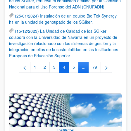
de los SGIker, renueva el certificado emitido por la Comisión
Nacional para el Uso Forense del ADN (CNUFADN)
(25/01/2024) Instalación de un equipo Bio Tek Synergy
h1 en la unidad de genotipado de los SGIker.
(15/12/2023) La Unidad de Calidad de los SGIker
colabora con la Universidad de Navarra en un proyecto de
investigación relacionado con los sistemas de gestión y la
integración en ellos de la sostenibilidad en las Instituciones
Europeas de Educación Superior.
1
2
3
4
5
...
79
Página
Página
Página
Página
Página
Páginas intermedias Use 
Página
Institutos