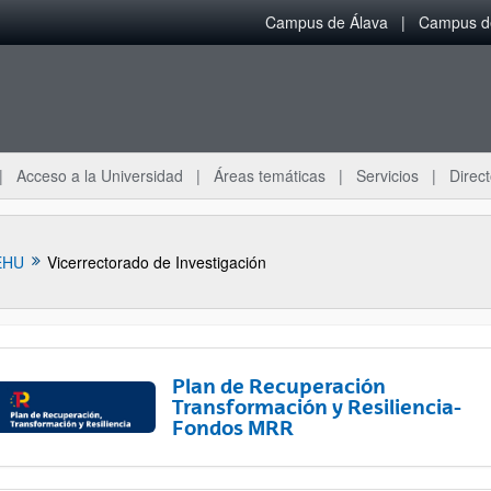
Campus de Álava
Campus de
Acceso a la Universidad
Áreas temáticas
Servicios
Direct
EHU
Vicerrectorado de Investigación
Plan de Recuperación
Transformación y Resiliencia-
Fondos MRR
ar subpáginas