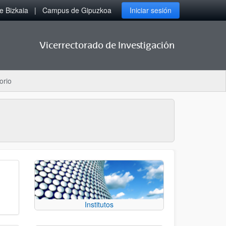
 Bizkaia
Campus de Gipuzkoa
Iniciar sesión
Vicerrectorado de Investigación
orio
Institutos