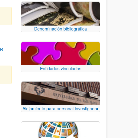
Denominación bibliográfica
OR
Entidades vinculadas
para desplazarse.
Alojamiento para personal investigador