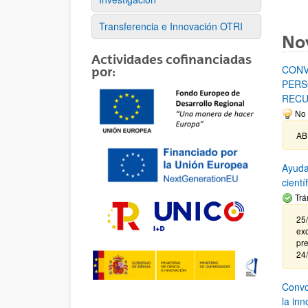
Transferencia e Innovación OTRI
No
Actividades cofinanciadas
CONV
por:
PERS
RECU
No 
AB
Ayuda
cient
Trá
25/
exc
pre
24
Convoc
la in