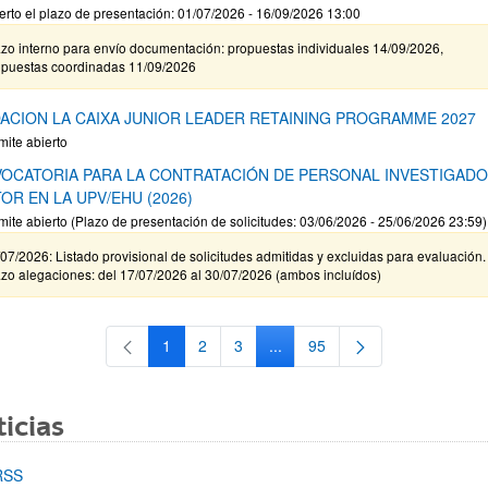
erto el plazo de presentación: 01/07/2026 - 16/09/2026 13:00
zo interno para envío documentación: propuestas individuales 14/09/2026,
opuestas coordinadas 11/09/2026
ACION LA CAIXA JUNIOR LEADER RETAINING PROGRAMME 2027
mite abierto
OCATORIA PARA LA CONTRATACIÓN DE PERSONAL INVESTIGAD
OR EN LA UPV/EHU (2026)
mite abierto (Plazo de presentación de solicitudes: 03/06/2026 - 25/06/2026 23:59)
07/2026: Listado provisional de solicitudes admitidas y excluidas para evaluación.
zo alegaciones: del 17/07/2026 al 30/07/2026 (ambos incluídos)
1
2
3
...
95
Página
Página
Página
Páginas intermedias Use TAB 
Página
icias
RSS