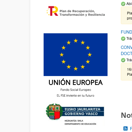
Abi
Pla
pr
FUND
Trá
CONV
DOCT
Trá
16/
Pla
Not