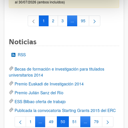
al 30/07/2026 (ambos incluídos)
1
2
3
...
95
Página
Página
Página
Páginas intermedias Use TAB 
Página
Noticias
RSS
Becas de formación e investigación para titulados
universitarios 2014
Premio Euskadi de Investigación 2014
Premio Julián Sanz del Río
ESS Bilbao oferta de trabajo
Publicada la convocatoria Starting Grants 2015 del ERC
1
...
49
50
51
...
79
Página
Páginas intermedias Use TAB para desplazarse.
Página
Página
Página
Páginas intermedias Us
Página