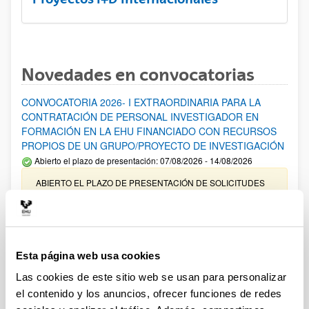
Novedades en convocatorias
CONVOCATORIA 2026- I EXTRAORDINARIA PARA LA
CONTRATACIÓN DE PERSONAL INVESTIGADOR EN
FORMACIÓN EN LA EHU FINANCIADO CON RECURSOS
PROPIOS DE UN GRUPO/PROYECTO DE INVESTIGACIÓN
Abierto el plazo de presentación: 07/08/2026 - 14/08/2026
ABIERTO EL PLAZO DE PRESENTACIÓN DE SOLICITUDES
HASTA EL 14/08/2026
Ayudas para financiación de la adquisición y renovación de
infraestructura científica y fondos bibliográficos en la
UPV/EHU 2026
Esta página web usa cookies
Trámite abierto
Las cookies de este sitio web se usan para personalizar
25/03/2026: Corrección de errores del listado provisional de
el contenido y los anuncios, ofrecer funciones de redes
solicitudes admitidas y excluidas. 23/03/2026: Relación