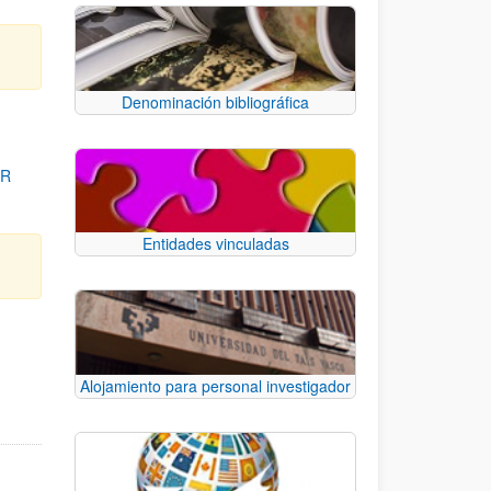
Denominación bibliográfica
OR
Entidades vinculadas
para desplazarse.
Alojamiento para personal investigador