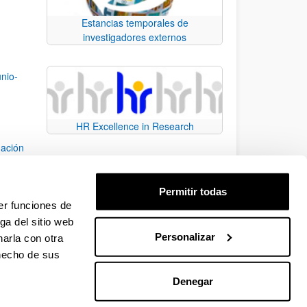
Estancias temporales de
investigadores externos
unio-
HR Excellence in Research
uación
016)
Permitir todas
e
er funciones de
ga del sitio web
Personalizar
arla con otra
e TAB para desplazarse.
 hecho de sus
Denegar