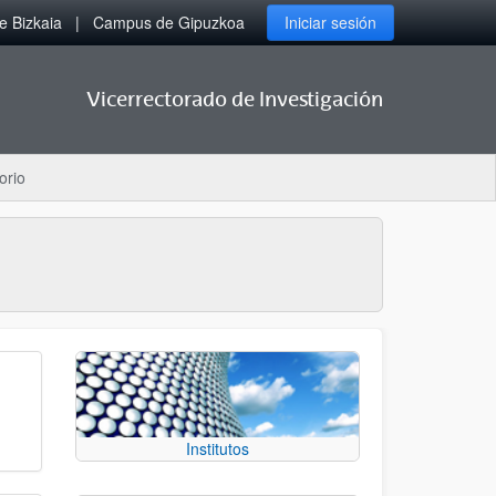
 Bizkaia
Campus de Gipuzkoa
Iniciar sesión
Vicerrectorado de Investigación
orio
Institutos