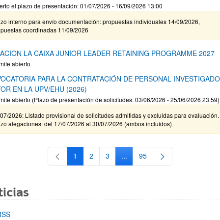
erto el plazo de presentación: 01/07/2026 - 16/09/2026 13:00
zo interno para envío documentación: propuestas individuales 14/09/2026,
opuestas coordinadas 11/09/2026
ACION LA CAIXA JUNIOR LEADER RETAINING PROGRAMME 2027
mite abierto
OCATORIA PARA LA CONTRATACIÓN DE PERSONAL INVESTIGAD
OR EN LA UPV/EHU (2026)
mite abierto (Plazo de presentación de solicitudes: 03/06/2026 - 25/06/2026 23:59)
07/2026: Listado provisional de solicitudes admitidas y excluidas para evaluación.
zo alegaciones: del 17/07/2026 al 30/07/2026 (ambos incluídos)
1
2
3
...
95
Página
Página
Página
Páginas intermedias Use TAB 
Página
icias
RSS