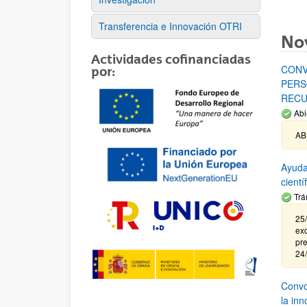
Transferencia e Innovación OTRI
No
Actividades cofinanciadas
CONV
por:
PERS
RECU
Abi
AB
Ayuda
cient
Trá
25/
exc
pre
24
Convoc
la in