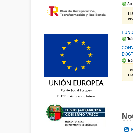
Abi
Pla
pr
FUND
Trá
CONV
DOCT
Trá
16/
Pla
Not