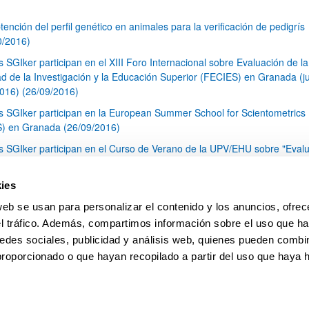
tención del perfil genético en animales para la verificación de pedigrís
0/2016)
s SGIker participan en el XIII Foro Internacional sobre Evaluación de la
ad de la Investigación y la Educación Superior (FECIES) en Granada (j
2016) (26/09/2016)
s SGIker participan en la European Summer School for Scientometrics
) en Granada (26/09/2016)
s SGIker participan en el Curso de Verano de la UPV/EHU sobre "Eval
actividad investigadora e iniciativas de apoyo al investigador" (26/09/2
 Servicio de Secuenciación y Genotipado de los Servicios Generales de
ies
tigación (SGIker) cumple con el acuerdo sobre acreditación y control d
web se usan para personalizar el contenido y los anuncios, ofrec
ad de la CNUFADN (19/09/2016)
el tráfico. Además, compartimos información sobre el uso que ha
1
...
21
22
23
...
79
edes sociales, publicidad y análisis web, quienes pueden combin
Página
Páginas intermedias Use TAB para desplazarse.
Página
Página
Página
Páginas intermedias Us
Página
proporcionado o que hayan recopilado a partir del uso que haya