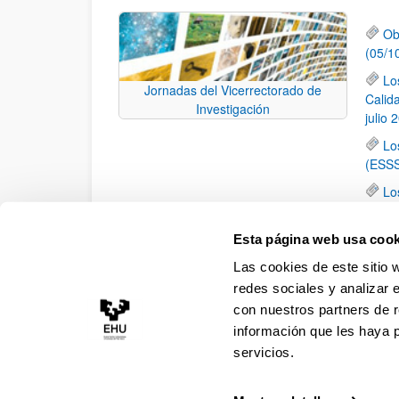
Ob
(05/1
Lo
Jornadas del Vicerrectorado de
Calid
Investigación
julio 
Lo
(ESSS
Lo
de la 
El
Esta página web usa cook
Inves
Las cookies de este sitio 
calid
redes sociales y analizar 
con nuestros partners de r
información que les haya 
servicios.