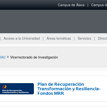
Campus de Álava
Campus de
Acceso a la Universidad
Áreas temáticas
Servicios
Direct
EHU
Vicerrectorado de Investigación
Plan de Recuperación
Transformación y Resiliencia-
Fondos MRR
ar subpáginas