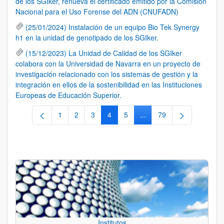
de los SGIker, renueva el certificado emitido por la Comisión
Nacional para el Uso Forense del ADN (CNUFADN)
(25/01/2024) Instalación de un equipo Bio Tek Synergy
h1 en la unidad de genotipado de los SGIker.
(15/12/2023) La Unidad de Calidad de los SGIker
colabora con la Universidad de Navarra en un proyecto de
investigación relacionado con los sistemas de gestión y la
integración en ellos de la sostenibilidad en las Instituciones
Europeas de Educación Superior.
1
2
3
4
5
...
79
Página
Página
Página
Página
Página
Páginas intermedias Use 
Página
Institutos