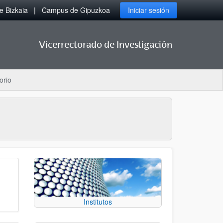
 Bizkaia
Campus de Gipuzkoa
Iniciar sesión
Vicerrectorado de Investigación
orio
Institutos