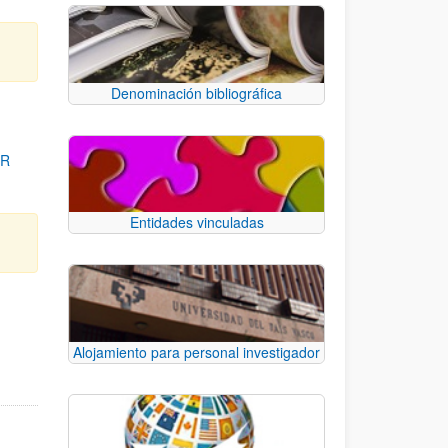
Denominación bibliográfica
OR
Entidades vinculadas
para desplazarse.
Alojamiento para personal investigador