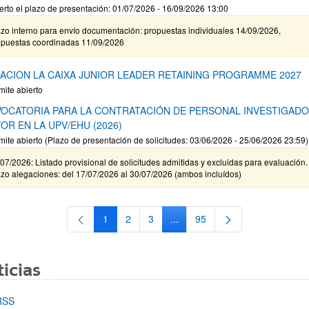
erto el plazo de presentación: 01/07/2026 - 16/09/2026 13:00
zo interno para envío documentación: propuestas individuales 14/09/2026,
opuestas coordinadas 11/09/2026
ACION LA CAIXA JUNIOR LEADER RETAINING PROGRAMME 2027
mite abierto
OCATORIA PARA LA CONTRATACIÓN DE PERSONAL INVESTIGAD
OR EN LA UPV/EHU (2026)
mite abierto (Plazo de presentación de solicitudes: 03/06/2026 - 25/06/2026 23:59)
07/2026: Listado provisional de solicitudes admitidas y excluidas para evaluación.
zo alegaciones: del 17/07/2026 al 30/07/2026 (ambos incluídos)
1
2
3
...
95
Página
Página
Página
Páginas intermedias Use TAB 
Página
icias
RSS