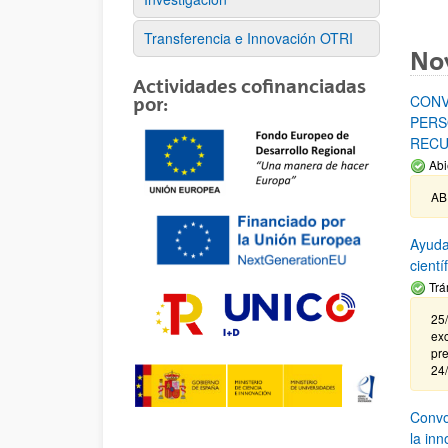
Transferencia e Innovación OTRI
No
Actividades cofinanciadas
CONV
por:
PERS
RECU
Abi
AB
Ayuda
cient
Trá
25/
exc
pre
24
Convoc
la in