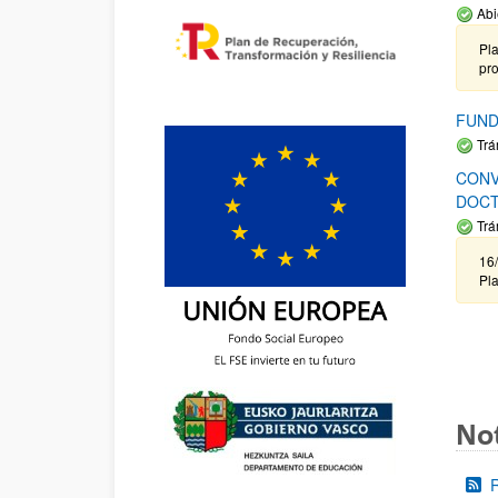
Abi
Pla
pr
FUND
Trá
CONV
DOCT
Trá
16/
Pla
Not