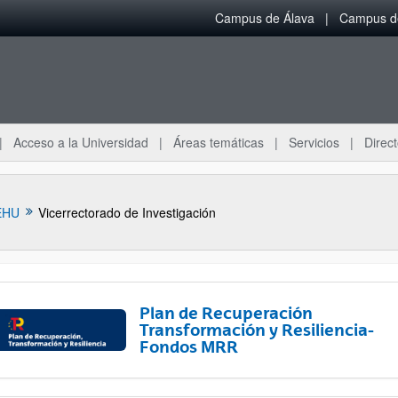
Campus de Álava
Campus de
Acceso a la Universidad
Áreas temáticas
Servicios
Direct
EHU
Vicerrectorado de Investigación
Plan de Recuperación
Transformación y Resiliencia-
Fondos MRR
ar subpáginas