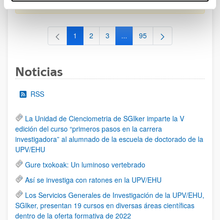
al 30/07/2026 (ambos incluídos)
1
2
3
...
95
Página
Página
Página
Páginas intermedias Use TAB 
Página
Noticias
RSS
La Unidad de Cienciometria de SGIker imparte la V
edición del curso “primeros pasos en la carrera
investigadora” al alumnado de la escuela de doctorado de la
UPV/EHU
Gure txokoak: Un luminoso vertebrado
Así se investiga con ratones en la UPV/EHU
Los Servicios Generales de Investigación de la UPV/EHU,
SGIker, presentan 19 cursos en diversas áreas científicas
dentro de la oferta formativa de 2022