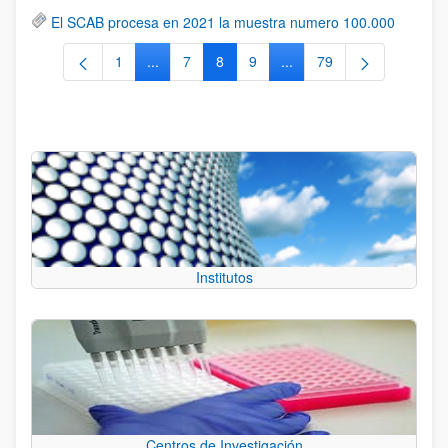
El SCAB procesa en 2021 la muestra numero 100.000
1
...
7
8
9
...
79
Página
Páginas intermedias Use TAB para desplazars
Página
Página
Página
Páginas intermedias Use
Página
Institutos
Centros de Investigación