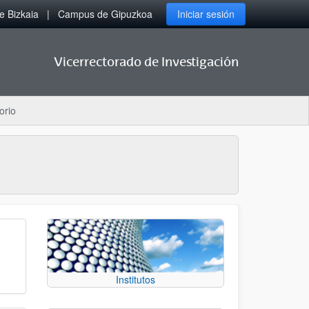
 Bizkaia
Campus de Gipuzkoa
Iniciar sesión
Vicerrectorado de Investigación
orio
Institutos