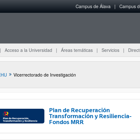
Campus de Álava
Campus de
Acceso a la Universidad
Áreas temáticas
Servicios
Direct
EHU
Vicerrectorado de Investigación
Plan de Recuperación
Transformación y Resiliencia-
Fondos MRR
ar subpáginas