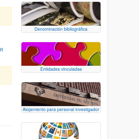
Denominación bibliográfica
OR
Entidades vinculadas
para desplazarse.
Alojamiento para personal investigador