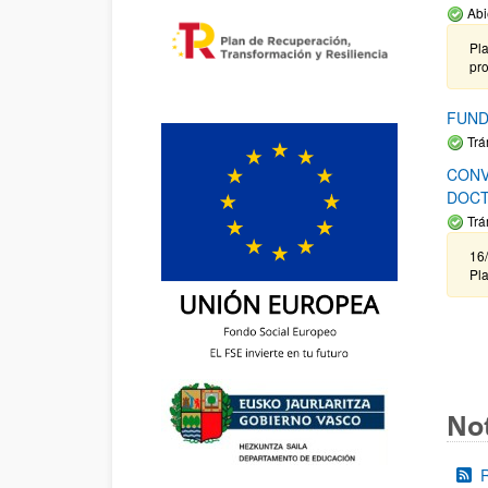
Abi
Pla
pr
FUND
Trá
CONV
DOCT
Trá
16/
Pla
Not