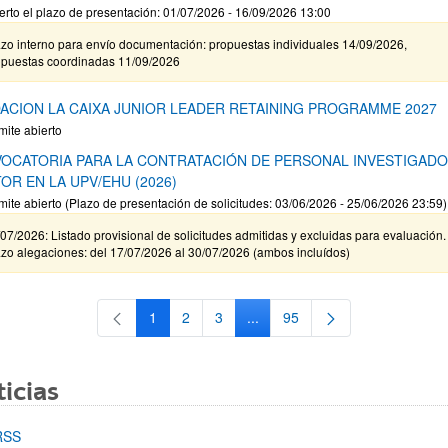
erto el plazo de presentación: 01/07/2026 - 16/09/2026 13:00
zo interno para envío documentación: propuestas individuales 14/09/2026,
opuestas coordinadas 11/09/2026
ACION LA CAIXA JUNIOR LEADER RETAINING PROGRAMME 2027
mite abierto
OCATORIA PARA LA CONTRATACIÓN DE PERSONAL INVESTIGAD
OR EN LA UPV/EHU (2026)
mite abierto (Plazo de presentación de solicitudes: 03/06/2026 - 25/06/2026 23:59)
07/2026: Listado provisional de solicitudes admitidas y excluidas para evaluación.
zo alegaciones: del 17/07/2026 al 30/07/2026 (ambos incluídos)
1
2
3
...
95
Página
Página
Página
Páginas intermedias Use TAB 
Página
icias
RSS