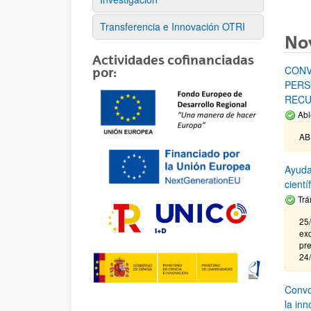
Transferencia e Innovación OTRI
No
Actividades cofinanciadas
CONV
por:
PERS
RECU
Abi
AB
Ayuda
cient
Trá
25/
exc
pre
24
Convoc
la in