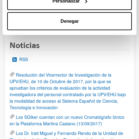
Personalizar
al 30/07/2026 (ambos incluídos)
Denegar
1
2
3
...
95
Página
Página
Página
Páginas intermedias Use TAB 
Página
Noticias
RSS
Resolución del Vicerrector de Investigación de la
UPV/EHU, de 10 de Octubre de 2017, por la que se
aprueban los criterios de evaluación de la actividad
investigadora del personal contratado por la UPV/EHU bajo
la modalidad de acceso al Sistema Español de Ciencia,
Tecnología e Innovación
Los SGIker cuentan con un nuevo Cromatógrafo Iónico
en la Plataforma Martina Casiano (13/09/2017)
Los Dr. Irati Miguel y Fernando Rendo de la Unidad de