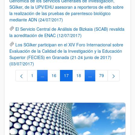
Genómica de los Servicios Generales de Investigación,
SGIker, de la UPV/EHU asesoran a reporteros de eitb sobre
la realización de las pruebas de parentesco biológico
mediante ADN (24/07/2017)
El Servicio Central de Análisis de Bizkaia (SCAB) revalida
la acreditación de ENAC (12/07/2017)
Los SGIker participan en el XIV Foro Internacional sobre
Evaluación de la Calidad de la Investigación y la Educación
Superior (FECIES) en Granada (21-24 junio de 2017)
(03/07/2017)
1
...
16
17
18
...
79
Página
Páginas intermedias Use TAB para desplazarse.
Página
Página
Página
Páginas intermedias Us
Página