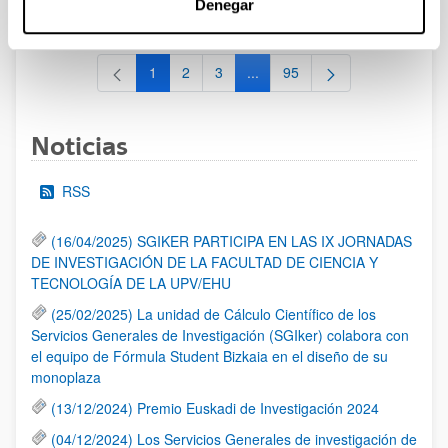
Denegar
al 30/07/2026 (ambos incluídos)
1
2
3
...
95
Página
Página
Página
Páginas intermedias Use TAB 
Página
Noticias
RSS
(16/04/2025) SGIKER PARTICIPA EN LAS IX JORNADAS
DE INVESTIGACIÓN DE LA FACULTAD DE CIENCIA Y
TECNOLOGÍA DE LA UPV/EHU
(25/02/2025) La unidad de Cálculo Científico de los
Servicios Generales de Investigación (SGIker) colabora con
el equipo de Fórmula Student Bizkaia en el diseño de su
monoplaza
(13/12/2024) Premio Euskadi de Investigación 2024
(04/12/2024) Los Servicios Generales de investigación de