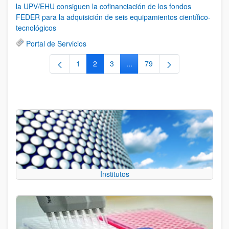
la UPV/EHU consiguen la cofinanciación de los fondos
FEDER para la adquisición de seis equipamientos científico-
tecnológicos
Portal de Servicios
1
2
3
...
79
Página
Página
Página
Páginas intermedias Use TAB 
Página
Institutos