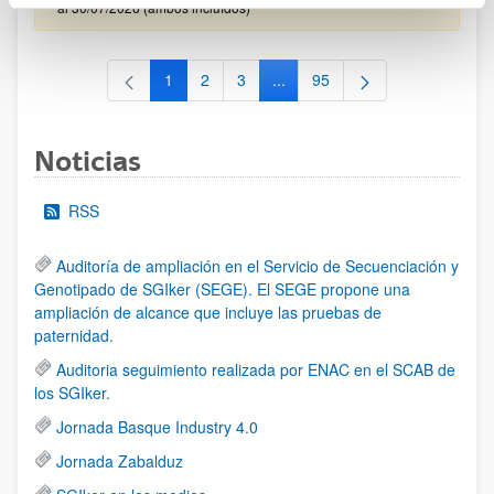
al 30/07/2026 (ambos incluídos)
1
2
3
...
95
Página
Página
Página
Páginas intermedias Use TAB 
Página
Noticias
RSS
Auditoría de ampliación en el Servicio de Secuenciación y
Genotipado de SGIker (SEGE). El SEGE propone una
ampliación de alcance que incluye las pruebas de
paternidad.
Auditoria seguimiento realizada por ENAC en el SCAB de
los SGIker.
Jornada Basque Industry 4.0
Jornada Zabalduz