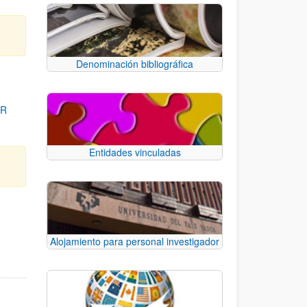
Denominación bibliográfica
OR
Entidades vinculadas
para desplazarse.
Alojamiento para personal investigador