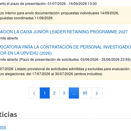
erto el plazo de presentación: 01/07/2026 - 16/09/2026 13:00
zo interno para envío documentación: propuestas individuales 14/09/2026,
opuestas coordinadas 11/09/2026
ACION LA CAIXA JUNIOR LEADER RETAINING PROGRAMME 2027
mite abierto
OCATORIA PARA LA CONTRATACIÓN DE PERSONAL INVESTIGAD
OR EN LA UPV/EHU (2026)
mite abierto (Plazo de presentación de solicitudes: 03/06/2026 - 25/06/2026 23:59)
07/2026: Listado provisional de solicitudes admitidas y excluidas para evaluación.
zo alegaciones: del 17/07/2026 al 30/07/2026 (ambos incluídos)
1
2
3
...
95
Página
Página
Página
Páginas intermedias Use TAB 
Página
icias
RSS