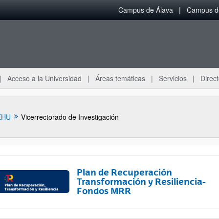
Campus de Álava
Campus de
Acceso a la Universidad
Áreas temáticas
Servicios
Direct
EHU
Vicerrectorado de Investigación
Plan de Recuperación
Transformación y Resiliencia-
Fondos MRR
ar subpáginas