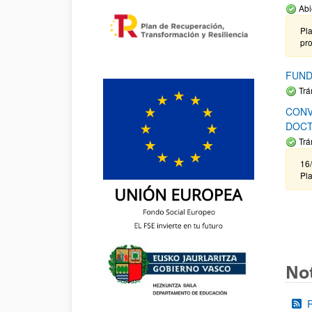
Abi
Pla
pr
FUND
Trá
CONV
DOCT
Trá
16/
Pla
Not