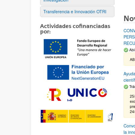
Transferencia e Innovación OTRI
No
Actividades cofinanciadas
CONV
por:
PERS
RECU
Abi
AB
Ayuda
cient
Trá
25/
exc
pre
24
Convoc
la in