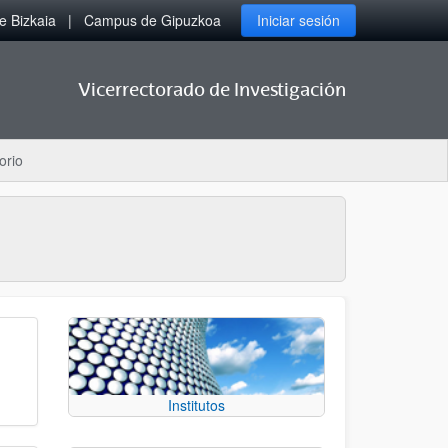
 Bizkaia
Campus de Gipuzkoa
Iniciar sesión
Vicerrectorado de Investigación
orio
Institutos