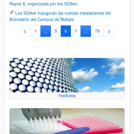
Rayos X, organizada por los SGIker
Los SGIker inauguran las nuevas instalaciones del
Animalario del Campus de Bizkaia
1
...
5
6
7
...
79
Página
Páginas intermedias Use TAB para desplazars
Página
Página
Página
Páginas intermedias Use
Página
Institutos