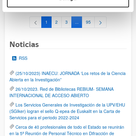
al 30/07/2026 (ambos incluídos)
1
2
3
...
95
Página
Página
Página
Páginas intermedias Use TAB 
Página
Noticias
RSS
(25/10/2023) INAECU: JORNADA ‘Los retos de la Ciencia
Abierta en la Investigación”
26/10/2023. Red de Bibliotecas REBIUM- SEMANA
INTERNACIONAL DE ACCESO ABIERTO
Los Servicios Generales de Investigación de la UPV/EHU
(SGIker) logran el sello Q-epea de Euskalit en la Carta de
Servicios para el periodo 2022-2024
Cerca de 40 profesionales de todo el Estado se reunirán
en la 5ª Reunión de Personal Técnico en Difracción de