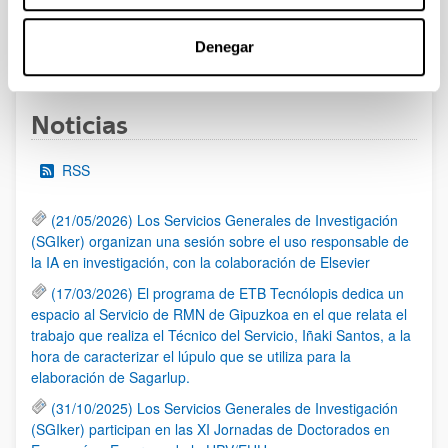
Denegar
1
2
3
...
95
Página
Página
Página
Páginas intermedias Use TAB 
Página
Noticias
RSS
(21/05/2026) Los Servicios Generales de Investigación
(SGIker) organizan una sesión sobre el uso responsable de
la IA en investigación, con la colaboración de Elsevier
(17/03/2026) El programa de ETB Tecnólopis dedica un
espacio al Servicio de RMN de Gipuzkoa en el que relata el
trabajo que realiza el Técnico del Servicio, Iñaki Santos, a la
hora de caracterizar el lúpulo que se utiliza para la
elaboración de Sagarlup.
(31/10/2025) Los Servicios Generales de Investigación
(SGIker) participan en las XI Jornadas de Doctorados en