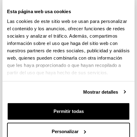
individuales 14/09/2026, propuestas coordinadas 11/09/2026
Esta página web usa cookies
FUNDACION LA CAIXA JUNIOR LEADER RETAINING
Las cookies de este sitio web se usan para personalizar
PROGRAMME 2027
Trámite abierto
el contenido y los anuncios, ofrecer funciones de redes
sociales y analizar el tráfico. Además, compartimos
CONVOCATORIA PARA LA CONTRATACIÓN DE
información sobre el uso que haga del sitio web con
PERSONAL INVESTIGADOR DOCTOR EN LA UPV/EHU
(2026)
nuestros partners de redes sociales, publicidad y análisis
Trámite abierto (Plazo de presentación de solicitudes: 03/06/2026 -
web, quienes pueden combinarla con otra información
25/06/2026 23:59)
que les haya proporcionado o que hayan recopilado a
partir del uso que haya hecho de sus servicios.
16/07/2026: Listado provisional de solicitudes admitidas y
excluidas para evaluación. Plazo alegaciones: del 17/07/2026
al 30/07/2026 (ambos incluídos)
Mostrar detalles
CONVOCATORIA 2026-I PARA LA CONTRATACIÓN DE
PERSONAL INVESTIGADOR EN FORMACIÓN EN LA EHU
FINANCIADO CON RECURSOS PROPIOS DE UN
Permitir todas
GRUPO/PROYECTO DE INVESTIGACIÓN
09/07/2026: Fase 2. Resolución Definitiva de concedidos y
Personalizar
denegados