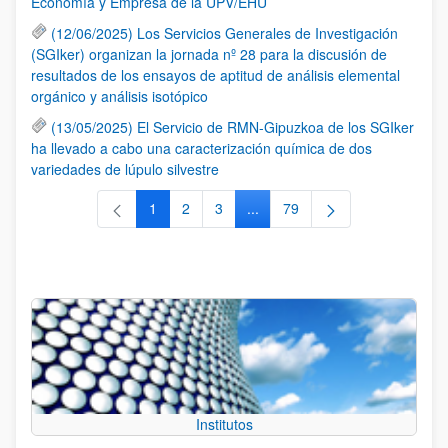
Economía y Empresa de la UPV/EHU
(12/06/2025) Los Servicios Generales de Investigación
(SGIker) organizan la jornada nº 28 para la discusión de
resultados de los ensayos de aptitud de análisis elemental
orgánico y análisis isotópico
(13/05/2025) El Servicio de RMN-Gipuzkoa de los SGIker
ha llevado a cabo una caracterización química de dos
variedades de lúpulo silvestre
1
2
3
...
79
Página
Página
Página
Páginas intermedias Use TAB 
Página
Institutos