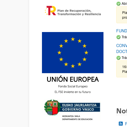
Abi
Pla
pr
FUND
Trá
CONV
DOCT
Trá
16/
Pla
Not