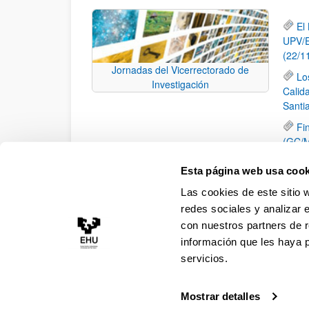
El
UPV/E
(22/1
Jornadas del Vicerrectorado de
Lo
Investigación
Calid
Santi
Fi
(GC/M
II
Esta página web usa cook
Pr
Las cookies de este sitio 
Arqui
redes sociales y analizar 
con nuestros partners de r
información que les haya 
servicios.
Mostrar detalles
Accesibilidad
Información legal
Contacto
Ma