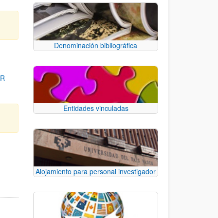
Denominación bibliográfica
OR
Entidades vinculadas
para desplazarse.
Alojamiento para personal investigador