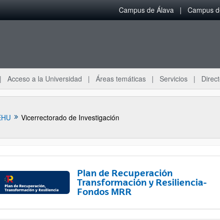
Campus de Álava
Campus de
Acceso a la Universidad
Áreas temáticas
Servicios
Direct
EHU
Vicerrectorado de Investigación
Plan de Recuperación
Transformación y Resiliencia-
Fondos MRR
ar subpáginas