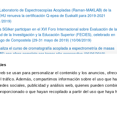
 Laboratorio de Espectroscopías Acopladas (Raman-MAKLAB) de la
HU renueva la certificación Q-epea de Euskalit para 2019-2021
1/2019)
s SGIker participan en el XVI Foro Internacional sobre Evaluación de la
ad de la Investigación y la Educación Superior (FECIES), celebrado en
ago de Compostela (29-31 mayo de 2019) (10/06/2019)
naliza el curso de cromatografía acoplada a espectrometría de masas
S) con aforo completo por tercer año consecutivo (06/06/2019)
I Concurso de Cristalización en la Escuela Cántabra (23/05/2019)
ies
óxima publicación de Acuerdos Marco en las áreas de Ingeniería y
web se usan para personalizar el contenido y los anuncios, ofrec
tectura y Arte y Humanidades.
el tráfico. Además, compartimos información sobre el uso que ha
1
...
10
11
12
...
79
edes sociales, publicidad y análisis web, quienes pueden combin
Página
Páginas intermedias Use TAB para desplazarse.
Página
Página
Página
Páginas intermedias Us
Página
proporcionado o que hayan recopilado a partir del uso que haya
pa
Ayuda