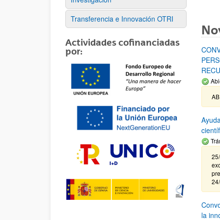
Transferencia e Innovación OTRI
No
Actividades cofinanciadas
CONV
por:
PERS
RECU
Abi
AB
Ayuda
cient
Trá
25/
exc
pre
24
Convoc
la in