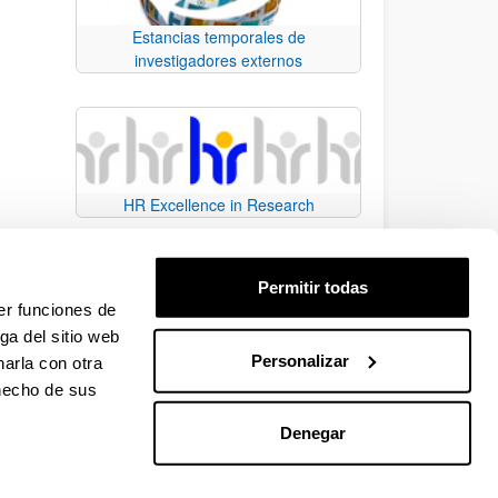
Estancias temporales de
investigadores externos
HR Excellence in Research
Permitir todas
er funciones de
ga del sitio web
Personalizar
arla con otra
e TAB para desplazarse.
 hecho de sus
Denegar
EHU