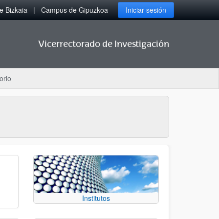
 Bizkaia
Campus de Gipuzkoa
Iniciar sesión
Vicerrectorado de Investigación
orio
Institutos