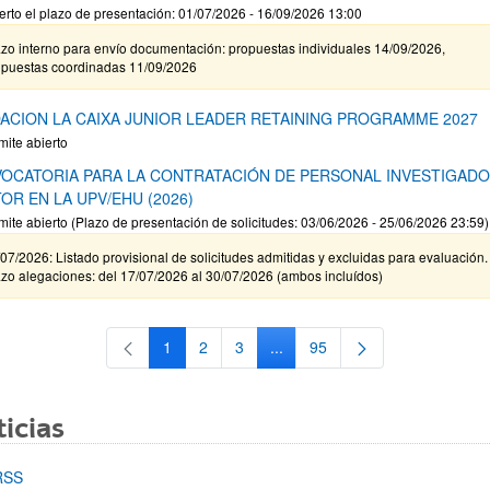
erto el plazo de presentación: 01/07/2026 - 16/09/2026 13:00
zo interno para envío documentación: propuestas individuales 14/09/2026,
opuestas coordinadas 11/09/2026
ACION LA CAIXA JUNIOR LEADER RETAINING PROGRAMME 2027
mite abierto
OCATORIA PARA LA CONTRATACIÓN DE PERSONAL INVESTIGAD
OR EN LA UPV/EHU (2026)
mite abierto (Plazo de presentación de solicitudes: 03/06/2026 - 25/06/2026 23:59)
07/2026: Listado provisional de solicitudes admitidas y excluidas para evaluación.
zo alegaciones: del 17/07/2026 al 30/07/2026 (ambos incluídos)
1
2
3
...
95
Página
Página
Página
Páginas intermedias Use TAB 
Página
icias
RSS