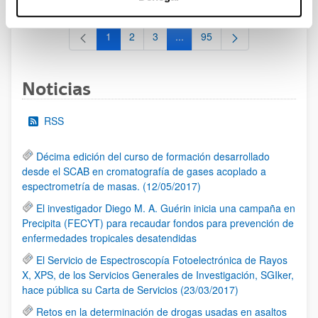
1
2
3
...
95
Página
Página
Página
Páginas intermedias Use TAB 
Página
Noticias
RSS
Décima edición del curso de formación desarrollado
desde el SCAB en cromatografía de gases acoplado a
espectrometría de masas. (12/05/2017)
El investigador Diego M. A. Guérin inicia una campaña en
Precipita (FECYT) para recaudar fondos para prevención de
enfermedades tropicales desatendidas
El Servicio de Espectroscopía Fotoelectrónica de Rayos
X, XPS, de los Servicios Generales de Investigación, SGIker,
hace pública su Carta de Servicios (23/03/2017)
Retos en la determinación de drogas usadas en asaltos