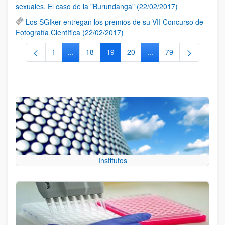
sexuales. El caso de la "Burundanga" (22/02/2017)
Los SGIker entregan los premios de su VII Concurso de
Fotografía Científica (22/02/2017)
1
...
18
19
20
...
79
Página
Páginas intermedias Use TAB para desplazarse.
Página
Página
Página
Páginas intermedias Us
Página
Institutos