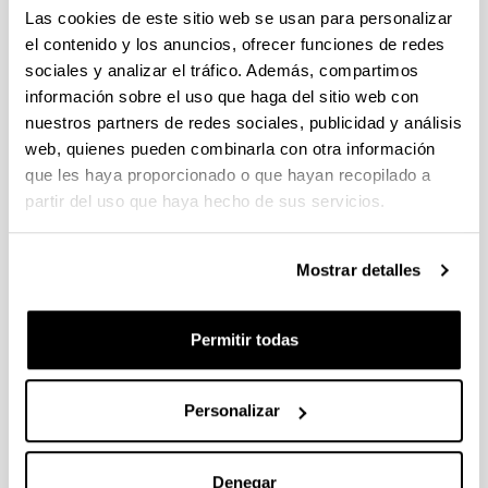
individuales 14/09/2026, propuestas coordinadas 11/09/2026
Las cookies de este sitio web se usan para personalizar
el contenido y los anuncios, ofrecer funciones de redes
FUNDACION LA CAIXA JUNIOR LEADER RETAINING
sociales y analizar el tráfico. Además, compartimos
PROGRAMME 2027
información sobre el uso que haga del sitio web con
Trámite abierto
nuestros partners de redes sociales, publicidad y análisis
CONVOCATORIA PARA LA CONTRATACIÓN DE
web, quienes pueden combinarla con otra información
PERSONAL INVESTIGADOR DOCTOR EN LA UPV/EHU
que les haya proporcionado o que hayan recopilado a
(2026)
partir del uso que haya hecho de sus servicios.
Trámite abierto (Plazo de presentación de solicitudes: 03/06/2026 -
25/06/2026 23:59)
16/07/2026: Listado provisional de solicitudes admitidas y
Mostrar detalles
excluidas para evaluación. Plazo alegaciones: del 17/07/2026
al 30/07/2026 (ambos incluídos)
Permitir todas
CONVOCATORIA 2026-I PARA LA CONTRATACIÓN DE
PERSONAL INVESTIGADOR EN FORMACIÓN EN LA EHU
FINANCIADO CON RECURSOS PROPIOS DE UN
Personalizar
GRUPO/PROYECTO DE INVESTIGACIÓN
09/07/2026: Fase 2. Resolución Definitiva de concedidos y
denegados
Denegar