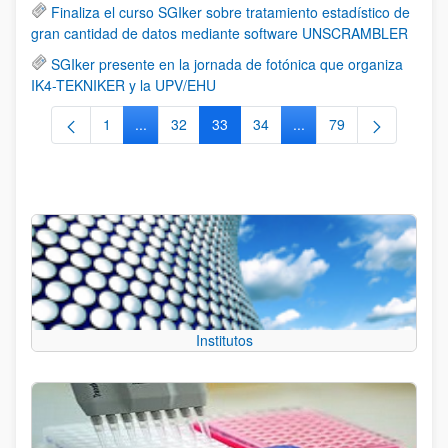
Finaliza el curso SGIker sobre tratamiento estadístico de
gran cantidad de datos mediante software UNSCRAMBLER
SGIker presente en la jornada de fotónica que organiza
IK4-TEKNIKER y la UPV/EHU
1
...
32
33
34
...
79
Página
Páginas intermedias Use TAB para desplazarse.
Página
Página
Página
Páginas intermedias Us
Página
Institutos