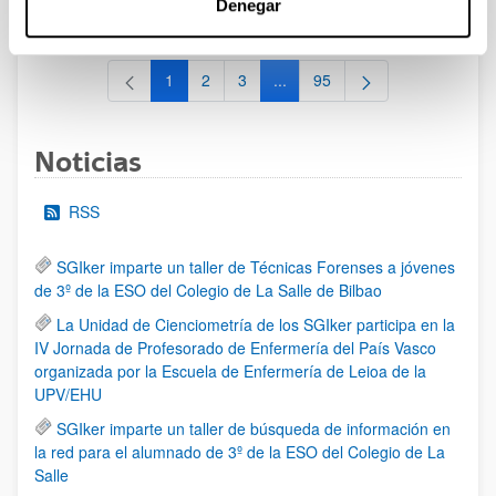
Denegar
al 30/07/2026 (ambos incluídos)
1
2
3
...
95
Página
Página
Página
Páginas intermedias Use TAB 
Página
Noticias
RSS
SGIker imparte un taller de Técnicas Forenses a jóvenes
de 3º de la ESO del Colegio de La Salle de Bilbao
La Unidad de Cienciometría de los SGIker participa en la
IV Jornada de Profesorado de Enfermería del País Vasco
organizada por la Escuela de Enfermería de Leioa de la
UPV/EHU
SGIker imparte un taller de búsqueda de información en
la red para el alumnado de 3º de la ESO del Colegio de La
Salle