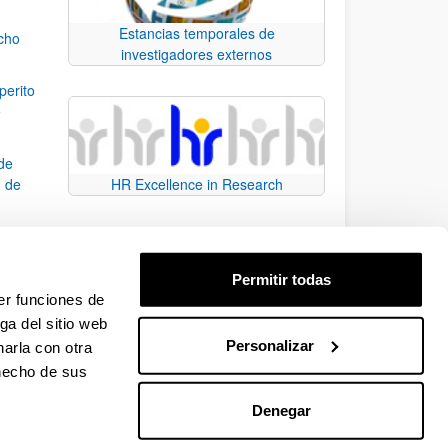
Estancias temporales de
echo
investigadores externos
perito
e
 de
n de
HR Excellence in Research
io de
Permitir todas
er funciones de
ga del sitio web
Personalizar
arla con otra
e TAB para desplazarse.
 hecho de sus
Denegar