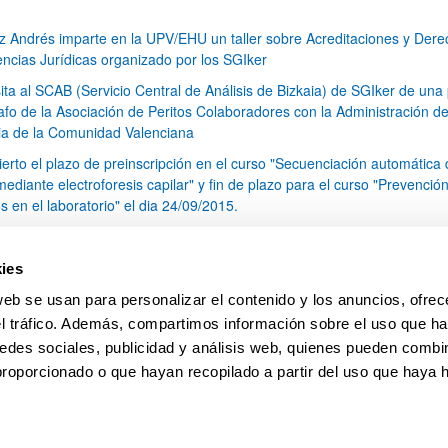
z Andrés imparte en la UPV/EHU un taller sobre Acreditaciones y Der
encias Jurídicas organizado por los SGIker
sita al SCAB (Servicio Central de Análisis de Bizkaia) de SGIker de una 
rafo de la Asociación de Peritos Colaboradores con la Administración d
cia de la Comunidad Valenciana
ierto el plazo de preinscripción en el curso "Secuenciación automática
ediante electroforesis capilar" y fin de plazo para el curso "Prevenció
s en el laboratorio" el dia 24/09/2015.
 Doctor Jose Ignacio Santos adscrito a SGIker impartira el curso "Estud
orfos de principios activos mediante la técnica de 13C CPMAS RMN"
ies
 Diputado Foral de Agricultura Eduardo Aginaco visita el SCAA (Servicio
web se usan para personalizar el contenido y los anuncios, ofrec
al de Análisis de Araba) de los SGIker
el tráfico. Además, compartimos información sobre el uso que ha
1
...
36
37
38
...
79
edes sociales, publicidad y análisis web, quienes pueden combin
Página
Páginas intermedias Use TAB para desplazarse.
Página
Página
Página
Páginas intermedias Us
Página
proporcionado o que hayan recopilado a partir del uso que haya