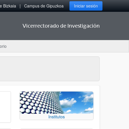
 Bizkaia
Campus de Gipuzkoa
Iniciar sesión
Vicerrectorado de Investigación
orio
Institutos