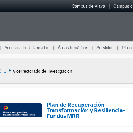
Campus de Álava
Campus de
Acceso a la Universidad
Áreas temáticas
Servicios
Direct
EHU
Vicerrectorado de Investigación
Plan de Recuperación
Transformación y Resiliencia-
Fondos MRR
ar subpáginas