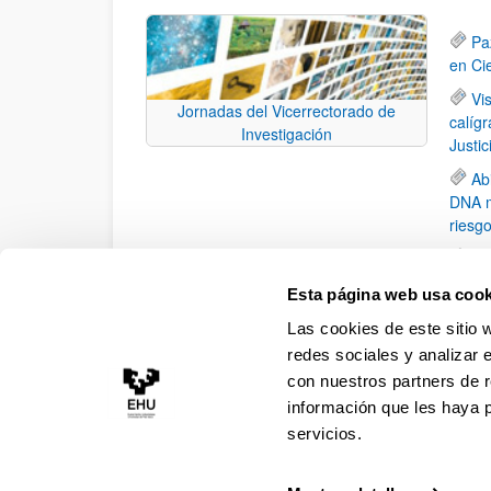
Pa
en Ci
Vi
Jornadas del Vicerrectorado de
calíg
Investigación
Justi
Ab
DNA m
riesgo
El
polim
Esta página web usa cook
El
Las cookies de este sitio 
Centr
redes sociales y analizar 
con nuestros partners de r
información que les haya 
servicios.