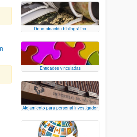
Denominación bibliográfica
OR
Entidades vinculadas
para desplazarse.
Alojamiento para personal investigador