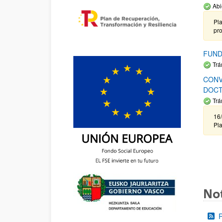
Abi
Pla
pr
FUND
Trá
CONV
DOCT
Trá
16/
Pla
Not