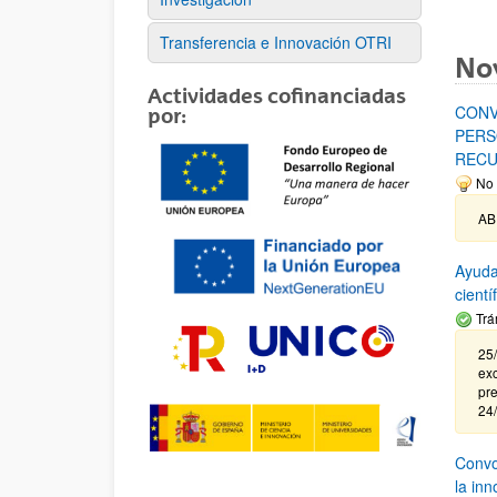
Transferencia e Innovación OTRI
No
Actividades cofinanciadas
CONV
por:
PERS
RECU
No 
AB
Ayuda
cient
Trá
25/
exc
pre
24
Convoc
la in