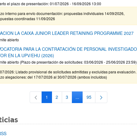
erto el plazo de presentación: 01/07/2026 - 16/09/2026 13:00
zo interno para envío documentación: propuestas individuales 14/09/2026,
opuestas coordinadas 11/09/2026
ACION LA CAIXA JUNIOR LEADER RETAINING PROGRAMME 2027
mite abierto
OCATORIA PARA LA CONTRATACIÓN DE PERSONAL INVESTIGAD
OR EN LA UPV/EHU (2026)
mite abierto (Plazo de presentación de solicitudes: 03/06/2026 - 25/06/2026 23:59)
07/2026: Listado provisional de solicitudes admitidas y excluidas para evaluación.
zo alegaciones: del 17/07/2026 al 30/07/2026 (ambos incluídos)
1
2
3
...
95
Página
Página
Página
Páginas intermedias Use TAB 
Página
icias
RSS