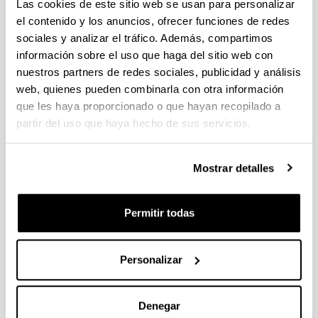
Las cookies de este sitio web se usan para personalizar
24
			<p class="portlet-msg-error">${msg
el contenido y los anuncios, ofrecer funciones de redes
sociales y analizar el tráfico. Además, compartimos
25
		</#if> 
información sobre el uso que haga del sitio web con
26
	<#else> 
nuestros partners de redes sociales, publicidad y análisis
27
		<div> 
web, quienes pueden combinarla con otra información
que les haya proporcionado o que hayan recopilado a
28
			<#-- Cambio para que el nombre de
partir del uso que haya hecho de sus servicios.
29
			 # y salte error de accesibilidad 
30
			 # El título no se pinta aqui, si
Mostrar detalles
31
			 #	<span class="help-title">
32
			--> 
Permitir todas
33
			<small> 
34
				<#-- ESTADO, SITUACION--> 
Personalizar
35
				<#if helpStateIcon?has_co
36
					<img class="help
Denegar