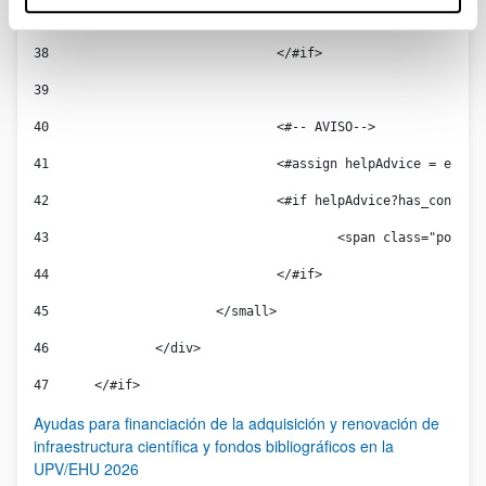
37
					<span class="hel
38
				</#if> 
39
40
				<#-- AVISO--> 
41
				<#assign helpAdvice = ent
42
				<#if helpAdvice?has_content
43
					<span class="por
44
				</#if> 
45
			</small> 
46
		</div> 
47
	</#if> 
Ayudas para financiación de la adquisición y renovación de
infraestructura científica y fondos bibliográficos en la
UPV/EHU 2026