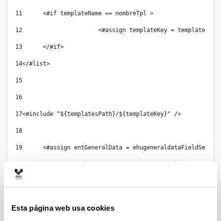
11
	<#if templateName == nombreTpl > 
12
			<#assign templateKey = template.ge
13
	</#if> 
14
</#list> 
15
16
17
<#include "${templatesPath}/${templateKey}" /> 
18
19
	<#assign entGeneralData = ehugeneraldataFieldSet > 
20
	<#assign title = entGeneralData.ehutitle.getData() 
21
22
	<#if hayErrorDates?? && hayErrorDates > 
Esta página web usa cookies
23
		<#if msgErrorDates?? > 