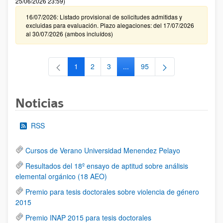
25/06/2026 23:59)
16/07/2026: Listado provisional de solicitudes admitidas y
excluidas para evaluación. Plazo alegaciones: del 17/07/2026
al 30/07/2026 (ambos incluídos)
1
2
3
...
95
Página
Página
Página
Páginas intermedias Use TAB 
Página
Noticias
RSS
Cursos de Verano Universidad Menendez Pelayo
Resultados del 18º ensayo de aptitud sobre análisis
elemental orgánico (18 AEO)
Premio para tesis doctorales sobre violencia de género
2015
Premio INAP 2015 para tesis doctorales