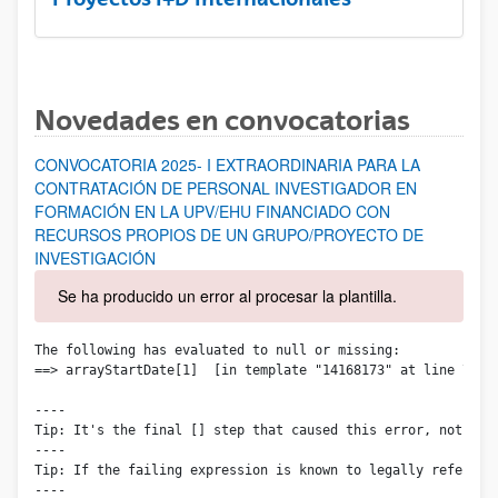
Novedades en convocatorias
CONVOCATORIA 2025- I EXTRAORDINARIA PARA LA
CONTRATACIÓN DE PERSONAL INVESTIGADOR EN
FORMACIÓN EN LA UPV/EHU FINANCIADO CON
RECURSOS PROPIOS DE UN GRUPO/PROYECTO DE
INVESTIGACIÓN
Se ha producido un error al procesar la plantilla.
The following has evaluated to null or missing:

==> arrayStartDate[1]  [in template "14168173" at line 71, c
----

Tip: It's the final [] step that caused this error, not thos
----

Tip: If the failing expression is known to legally refer to
----
