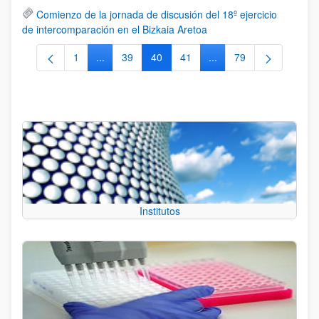
Comienzo de la jornada de discusión del 18º ejercicio
de intercomparación en el Bizkaia Aretoa
1
...
39
40
41
...
79
Página
Páginas intermedias Use TAB para desplazarse.
Página
Página
Página
Páginas intermedias Us
Página
Institutos