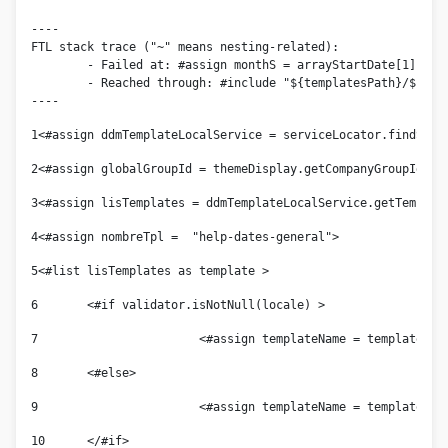
----

FTL stack trace ("~" means nesting-related):

	- Failed at: #assign monthS = arrayStartDate[1]  [in template "14168173" at line 71, column 1]

	- Reached through: #include "${templatesPath}/${template...  [in template "10112#522485#3056089" at line 17, column 1]

----
1
<#assign ddmTemplateLocalService = serviceLocator.findServ
2
<#assign globalGroupId = themeDisplay.getCompanyGroupId() 
3
<#assign lisTemplates = ddmTemplateLocalService.getTemplat
4
<#assign nombreTpl =  "help-dates-general"> 
5
<#list lisTemplates as template > 
6
	<#if validator.isNotNull(locale) > 
7
			<#assign templateName = template.g
8
	<#else> 
9
			<#assign templateName = template.g
10
	</#if> 