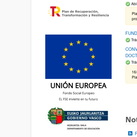
Abi
Pla
pr
FUND
Trá
CONV
DOCT
Trá
16/
Pla
Not