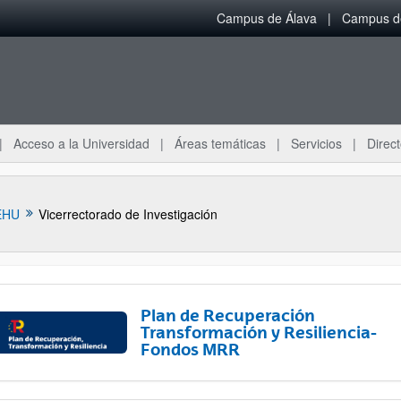
Campus de Álava
Campus de
Acceso a la Universidad
Áreas temáticas
Servicios
Direct
EHU
Vicerrectorado de Investigación
Plan de Recuperación
Transformación y Resiliencia-
Fondos MRR
ar subpáginas