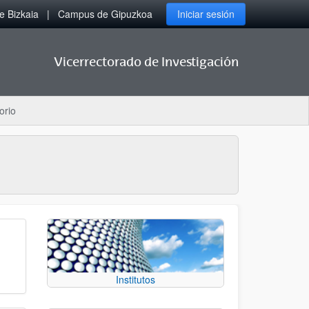
 Bizkaia
Campus de Gipuzkoa
Iniciar sesión
Vicerrectorado de Investigación
orio
Institutos