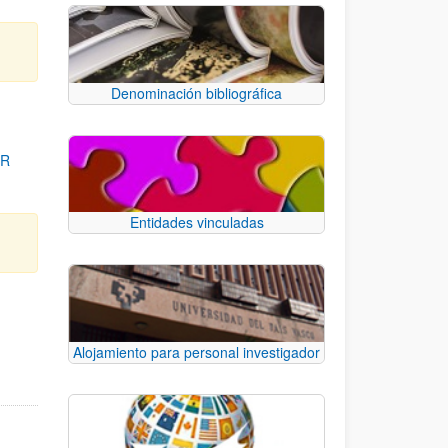
Denominación bibliográfica
OR
Entidades vinculadas
para desplazarse.
Alojamiento para personal investigador