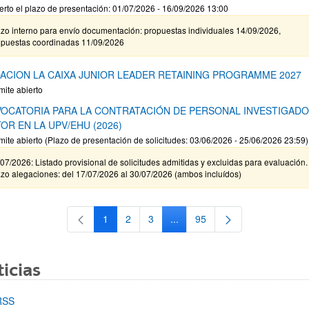
erto el plazo de presentación: 01/07/2026 - 16/09/2026 13:00
zo interno para envío documentación: propuestas individuales 14/09/2026,
opuestas coordinadas 11/09/2026
ACION LA CAIXA JUNIOR LEADER RETAINING PROGRAMME 2027
mite abierto
OCATORIA PARA LA CONTRATACIÓN DE PERSONAL INVESTIGAD
OR EN LA UPV/EHU (2026)
mite abierto (Plazo de presentación de solicitudes: 03/06/2026 - 25/06/2026 23:59)
07/2026: Listado provisional de solicitudes admitidas y excluidas para evaluación.
zo alegaciones: del 17/07/2026 al 30/07/2026 (ambos incluídos)
1
2
3
...
95
Página
Página
Página
Páginas intermedias Use TAB 
Página
icias
RSS