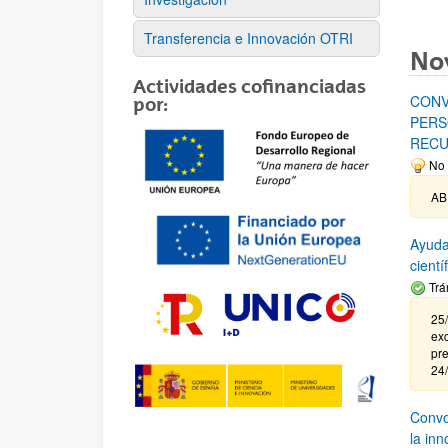
Transferencia e Innovación OTRI
No
Actividades cofinanciadas
CONV
por:
PERS
RECU
No 
AB
Ayuda
cient
Trá
25/
exc
pre
24
Convoc
la in