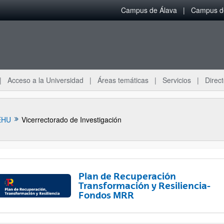
Campus de Álava
Campus de
Acceso a la Universidad
Áreas temáticas
Servicios
Direct
EHU
Vicerrectorado de Investigación
Plan de Recuperación
Transformación y Resiliencia-
Fondos MRR
ar subpáginas