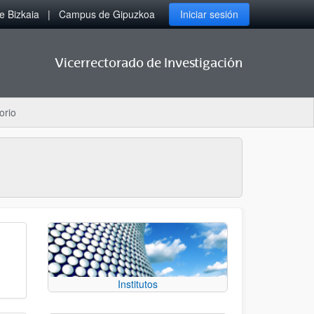
 Bizkaia
Campus de Gipuzkoa
Iniciar sesión
Vicerrectorado de Investigación
orio
Institutos