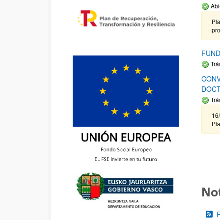
Abi
Pla
pr
FUND
Trá
CONV
DOCT
Trá
16/
Pla
Not