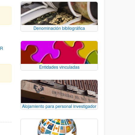
Denominación bibliográfica
OR
Entidades vinculadas
para desplazarse.
Alojamiento para personal investigador