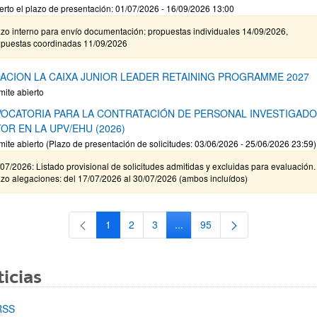
erto el plazo de presentación: 01/07/2026 - 16/09/2026 13:00
zo interno para envío documentación: propuestas individuales 14/09/2026,
opuestas coordinadas 11/09/2026
ACION LA CAIXA JUNIOR LEADER RETAINING PROGRAMME 2027
mite abierto
OCATORIA PARA LA CONTRATACIÓN DE PERSONAL INVESTIGAD
OR EN LA UPV/EHU (2026)
mite abierto (Plazo de presentación de solicitudes: 03/06/2026 - 25/06/2026 23:59)
07/2026: Listado provisional de solicitudes admitidas y excluidas para evaluación.
zo alegaciones: del 17/07/2026 al 30/07/2026 (ambos incluídos)
1
2
3
...
95
Página
Página
Página
Páginas intermedias Use TAB 
Página
icias
RSS