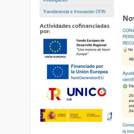
Transferencia e Innovación OTRI
No
Actividades cofinanciadas
CONV
por:
PERS
RECU
No 
AB
Ayuda
cient
Trá
25/
exc
pre
24
Convoc
la in