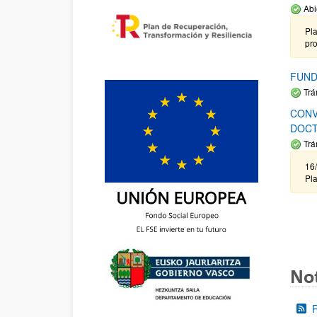
Abi
Pla
pr
FUND
Trá
CONV
DOCT
Trá
16/
Pla
Not