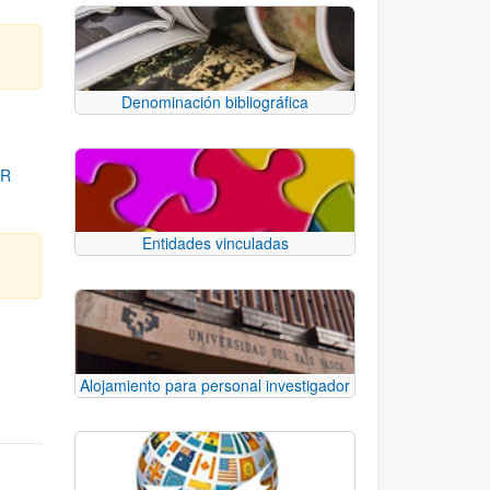
Denominación bibliográfica
OR
Entidades vinculadas
para desplazarse.
Alojamiento para personal investigador