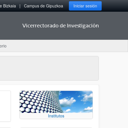
 Bizkaia
Campus de Gipuzkoa
Iniciar sesión
Vicerrectorado de Investigación
orio
Institutos