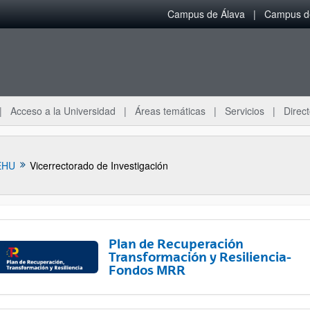
Campus de Álava
Campus de
Acceso a la Universidad
Áreas temáticas
Servicios
Direct
EHU
Vicerrectorado de Investigación
Plan de Recuperación
Transformación y Resiliencia-
Fondos MRR
ar subpáginas