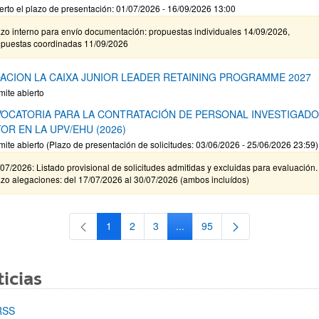
erto el plazo de presentación: 01/07/2026 - 16/09/2026 13:00
zo interno para envío documentación: propuestas individuales 14/09/2026,
opuestas coordinadas 11/09/2026
ACION LA CAIXA JUNIOR LEADER RETAINING PROGRAMME 2027
mite abierto
OCATORIA PARA LA CONTRATACIÓN DE PERSONAL INVESTIGAD
OR EN LA UPV/EHU (2026)
mite abierto (Plazo de presentación de solicitudes: 03/06/2026 - 25/06/2026 23:59)
07/2026: Listado provisional de solicitudes admitidas y excluidas para evaluación.
zo alegaciones: del 17/07/2026 al 30/07/2026 (ambos incluídos)
1
2
3
...
95
Página
Página
Página
Páginas intermedias Use TAB 
Página
icias
RSS