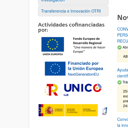
Transferencia e Innovación OTRI
No
Actividades cofinanciadas
CONV
por:
PERS
RECU
Abi
AB
Ayuda
cient
Trá
25/
exc
pre
24
Convoc
la in