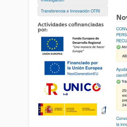
Transferencia e Innovación OTRI
No
Actividades cofinanciadas
CONV
por:
PERS
RECU
Abi
AB
Ayuda
cient
Trá
25/
exc
pre
24
Convoc
la in