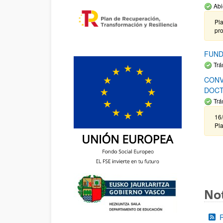
Abi
Pla
pr
FUND
Trá
CONV
DOCT
Trá
16/
Pla
Not