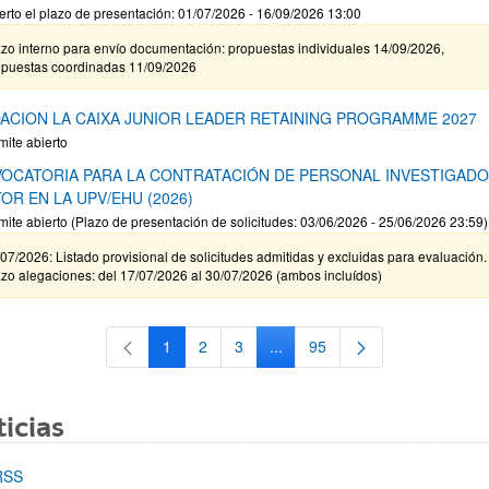
erto el plazo de presentación: 01/07/2026 - 16/09/2026 13:00
zo interno para envío documentación: propuestas individuales 14/09/2026,
opuestas coordinadas 11/09/2026
ACION LA CAIXA JUNIOR LEADER RETAINING PROGRAMME 2027
mite abierto
OCATORIA PARA LA CONTRATACIÓN DE PERSONAL INVESTIGAD
OR EN LA UPV/EHU (2026)
mite abierto (Plazo de presentación de solicitudes: 03/06/2026 - 25/06/2026 23:59)
07/2026: Listado provisional de solicitudes admitidas y excluidas para evaluación.
zo alegaciones: del 17/07/2026 al 30/07/2026 (ambos incluídos)
1
2
3
...
95
Página
Página
Página
Páginas intermedias Use TAB 
Página
icias
RSS