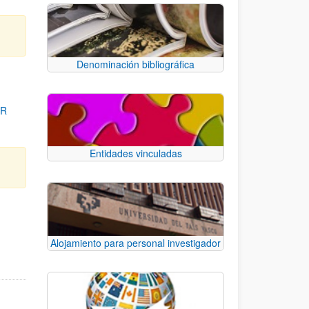
Denominación bibliográfica
OR
Entidades vinculadas
para desplazarse.
Alojamiento para personal investigador