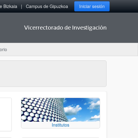
 Bizkaia
Campus de Gipuzkoa
Iniciar sesión
Vicerrectorado de Investigación
orio
Institutos