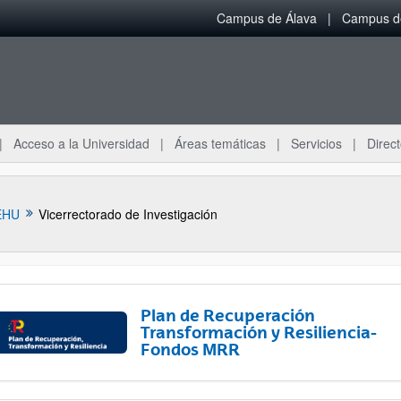
Campus de Álava
Campus de
Acceso a la Universidad
Áreas temáticas
Servicios
Direct
EHU
Vicerrectorado de Investigación
Plan de Recuperación
Transformación y Resiliencia-
Fondos MRR
ar subpáginas