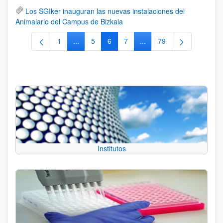
Los SGIker inauguran las nuevas instalaciones del
Animalario del Campus de Bizkaia
1
...
5
6
7
...
79
Página
Páginas intermedias Use TAB para desplazars
Página
Página
Página
Páginas intermedias Use
Página
Institutos