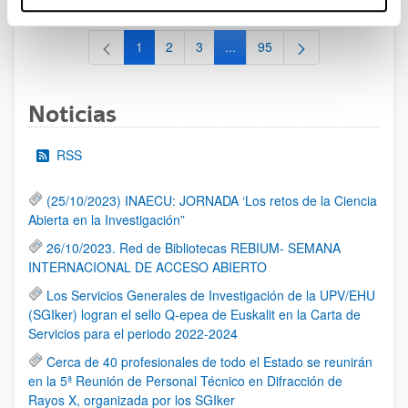
1
2
3
...
95
Página
Página
Página
Páginas intermedias Use TAB 
Página
Noticias
RSS
(25/10/2023) INAECU: JORNADA ‘Los retos de la Ciencia
Abierta en la Investigación”
26/10/2023. Red de Bibliotecas REBIUM- SEMANA
INTERNACIONAL DE ACCESO ABIERTO
Los Servicios Generales de Investigación de la UPV/EHU
(SGIker) logran el sello Q-epea de Euskalit en la Carta de
Servicios para el periodo 2022-2024
Cerca de 40 profesionales de todo el Estado se reunirán
en la 5ª Reunión de Personal Técnico en Difracción de
Rayos X, organizada por los SGIker