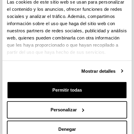
individuales 14/09/2026, propuestas coordinadas 11/09/2026
Las cookies de este sitio web se usan para personalizar
el contenido y los anuncios, ofrecer funciones de redes
FUNDACION LA CAIXA JUNIOR LEADER RETAINING
sociales y analizar el tráfico. Además, compartimos
PROGRAMME 2027
información sobre el uso que haga del sitio web con
Trámite abierto
nuestros partners de redes sociales, publicidad y análisis
CONVOCATORIA PARA LA CONTRATACIÓN DE
web, quienes pueden combinarla con otra información
PERSONAL INVESTIGADOR DOCTOR EN LA UPV/EHU
que les haya proporcionado o que hayan recopilado a
(2026)
partir del uso que haya hecho de sus servicios.
Trámite abierto (Plazo de presentación de solicitudes: 03/06/2026 -
25/06/2026 23:59)
Mostrar detalles
16/07/2026: Listado provisional de solicitudes admitidas y
excluidas para evaluación. Plazo alegaciones: del 17/07/2026
al 30/07/2026 (ambos incluídos)
Permitir todas
CONVOCATORIA 2026-I PARA LA CONTRATACIÓN DE
PERSONAL INVESTIGADOR EN FORMACIÓN EN LA EHU
FINANCIADO CON RECURSOS PROPIOS DE UN
Personalizar
GRUPO/PROYECTO DE INVESTIGACIÓN
09/07/2026: Fase 2. Resolución Definitiva de concedidos y
Denegar
denegados