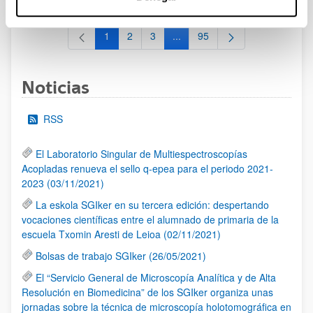
1
2
3
...
95
Página
Página
Página
Páginas intermedias Use TAB 
Página
Noticias
RSS
El Laboratorio Singular de Multiespectroscopías
Acopladas renueva el sello q-epea para el periodo 2021-
2023 (03/11/2021)
La eskola SGIker en su tercera edición: despertando
vocaciones científicas entre el alumnado de primaria de la
escuela Txomin Aresti de Leioa (02/11/2021)
Bolsas de trabajo SGIker (26/05/2021)
El “Servicio General de Microscopía Analítica y de Alta
Resolución en Biomedicina” de los SGIker organiza unas
jornadas sobre la técnica de microscopía holotomográfica en