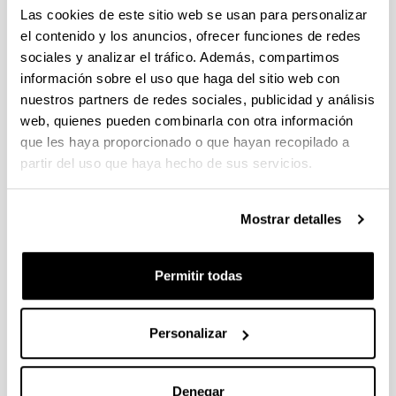
individuales 14/09/2026, propuestas coordinadas 11/09/2026
Las cookies de este sitio web se usan para personalizar
el contenido y los anuncios, ofrecer funciones de redes
FUNDACION LA CAIXA JUNIOR LEADER RETAINING
sociales y analizar el tráfico. Además, compartimos
PROGRAMME 2027
información sobre el uso que haga del sitio web con
Trámite abierto
nuestros partners de redes sociales, publicidad y análisis
CONVOCATORIA PARA LA CONTRATACIÓN DE
web, quienes pueden combinarla con otra información
PERSONAL INVESTIGADOR DOCTOR EN LA UPV/EHU
que les haya proporcionado o que hayan recopilado a
(2026)
partir del uso que haya hecho de sus servicios.
Trámite abierto (Plazo de presentación de solicitudes: 03/06/2026 -
25/06/2026 23:59)
16/07/2026: Listado provisional de solicitudes admitidas y
Mostrar detalles
excluidas para evaluación. Plazo alegaciones: del 17/07/2026
al 30/07/2026 (ambos incluídos)
Permitir todas
CONVOCATORIA 2026-I PARA LA CONTRATACIÓN DE
PERSONAL INVESTIGADOR EN FORMACIÓN EN LA EHU
FINANCIADO CON RECURSOS PROPIOS DE UN
Personalizar
GRUPO/PROYECTO DE INVESTIGACIÓN
09/07/2026: Fase 2. Resolución Definitiva de concedidos y
denegados
Denegar