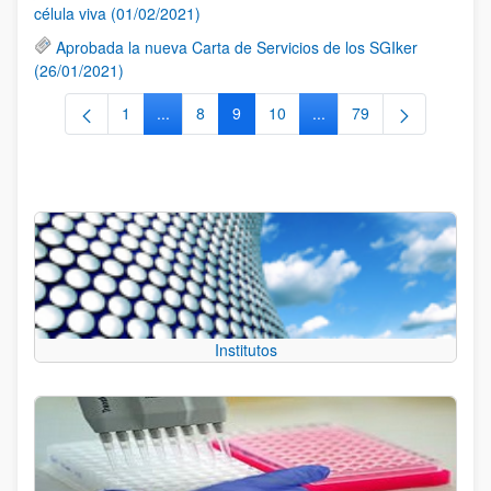
célula viva (01/02/2021)
Aprobada la nueva Carta de Servicios de los SGIker
(26/01/2021)
1
...
8
9
10
...
79
Página
Páginas intermedias Use TAB para desplazarse
Página
Página
Página
Páginas intermedias Use
Página
Institutos