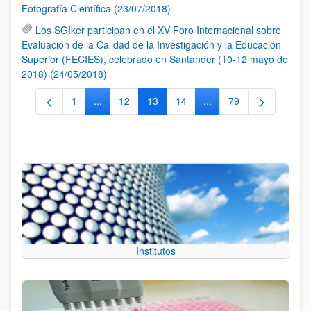
Fotografía Científica (23/07/2018)
Los SGIker participan en el XV Foro Internacional sobre
Evaluación de la Calidad de la Investigación y la Educación
Superior (FECIES), celebrado en Santander (10-12 mayo de
2018) (24/05/2018)
1
...
12
13
14
...
79
Página
Páginas intermedias Use TAB para desplazarse.
Página
Página
Página
Páginas intermedias Us
Página
Institutos