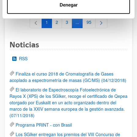
al 30/07/2026 (ambos incluídos)
Denegar
1
2
3
...
95
Página
Página
Página
Páginas intermedias Use TAB 
Página
Noticias
RSS
Finaliza el curso 2018 de Cromatografía de Gases
acoplado a espectrometría de masas (GC/MS) (04/12/2018)
El laboratorio de Espectroscopía Fotoelectrónica de
Rayos X (XPS) de los SGIker, recoge el certificado de Qepea
otorgado por Euskalit en un acto organizado dentro del
marco de la XXIV semana europea de la gestión avanzada.
(07/11/2018)
Programa PRINT - con Brasil
Los SGIker entregan los premios del VIII Concurso de