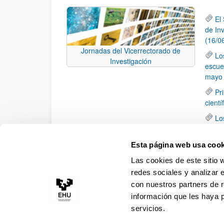
El
de In
(16/0
Jornadas del Vicerrectorado de
Lo
Investigación
escue
mayo 
Pr
cientí
Lo
28 de
Lo
Esta página web usa cook
de la 
Las cookies de este sitio 
en Ba
redes sociales y analizar 
con nuestros partners de r
información que les haya 
servicios.