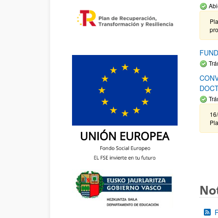
Abi
Pla
pr
FUND
Trá
CONV
DOCT
Trá
16/
Pla
Not