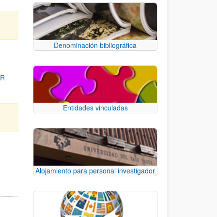
Denominación bibliográfica
OR
Entidades vinculadas
para desplazarse.
Alojamiento para personal investigador