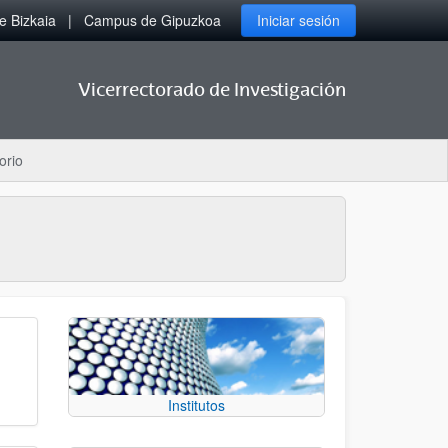
 Bizkaia
Campus de Gipuzkoa
Iniciar sesión
Vicerrectorado de Investigación
orio
Institutos