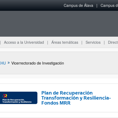
Campus de Álava
Campus de
Acceso a la Universidad
Áreas temáticas
Servicios
Direct
EHU
Vicerrectorado de Investigación
Plan de Recuperación
Transformación y Resiliencia-
Fondos MRR
ar subpáginas