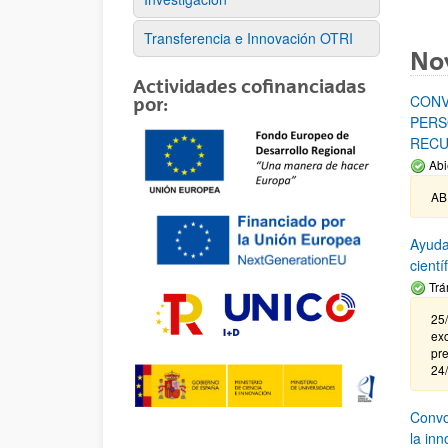
Transferencia e Innovación OTRI
No
Actividades cofinanciadas
CONV
por:
PERS
RECU
Abi
AB
Ayuda
cient
Trá
25/
exc
pre
24
Convoc
la in