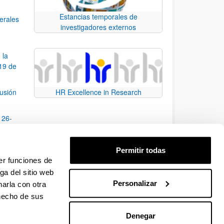
Estancias temporales de
nerales
investigadores externos
 la
19 de
fusión
HR Excellence in Research
 26-
ción
Permitir todas
onal,
er funciones de
ga del sitio web
Personalizar
arla con otra
e TAB para desplazarse.
 hecho de sus
Denegar