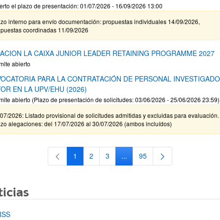
erto el plazo de presentación: 01/07/2026 - 16/09/2026 13:00
zo interno para envío documentación: propuestas individuales 14/09/2026,
opuestas coordinadas 11/09/2026
ACION LA CAIXA JUNIOR LEADER RETAINING PROGRAMME 2027
mite abierto
OCATORIA PARA LA CONTRATACIÓN DE PERSONAL INVESTIGAD
OR EN LA UPV/EHU (2026)
mite abierto (Plazo de presentación de solicitudes: 03/06/2026 - 25/06/2026 23:59)
07/2026: Listado provisional de solicitudes admitidas y excluidas para evaluación.
zo alegaciones: del 17/07/2026 al 30/07/2026 (ambos incluídos)
1
2
3
...
95
Página
Página
Página
Páginas intermedias Use TAB 
Página
icias
RSS