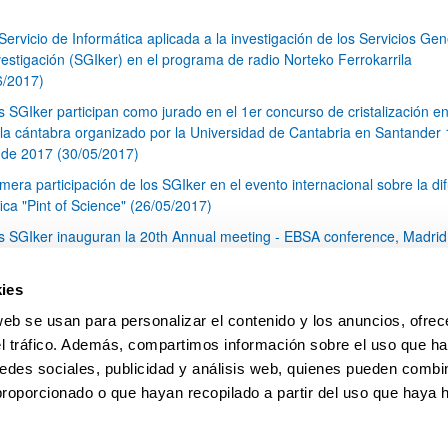
 Servicio de Informática aplicada a la investigación de los Servicios Ge
vestigación (SGIker) en el programa de radio Norteko Ferrokarrila
6/2017)
s SGIker participan como jurado en el 1er concurso de cristalización en
la cántabra organizado por la Universidad de Cantabria en Santander 
de 2017 (30/05/2017)
imera participación de los SGIker en el evento internacional sobre la di
fica "Pint of Science" (26/05/2017)
s SGIker inauguran la 20th Annual meeting - EBSA conference, Madrid
 abril de 2017 (26/05/2017)
s SGIker asisten al III Seminario Internacional sobre la Internacionaliza
ies
Universidad: Asunto de Desarrollo Estratégico y Diferenciación Instituci
web se usan para personalizar el contenido y los anuncios, ofrec
rcelona (17-19 mayo 2017) (26/05/2017)
el tráfico. Además, compartimos información sobre el uso que ha
1
...
17
18
19
...
79
edes sociales, publicidad y análisis web, quienes pueden combin
Página
Páginas intermedias Use TAB para desplazarse.
Página
Página
Página
Páginas intermedias Us
Página
proporcionado o que hayan recopilado a partir del uso que haya