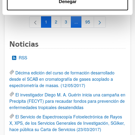
Denegar
al 30/07/2026 (ambos incluídos)
1
2
3
...
95
Página
Página
Página
Páginas intermedias Use TAB 
Página
Noticias
RSS
Décima edición del curso de formación desarrollado
desde el SCAB en cromatografía de gases acoplado a
espectrometría de masas. (12/05/2017)
El investigador Diego M. A. Guérin inicia una campaña en
Precipita (FECYT) para recaudar fondos para prevención de
enfermedades tropicales desatendidas
El Servicio de Espectroscopía Fotoelectrónica de Rayos
X, XPS, de los Servicios Generales de Investigación, SGIker,
hace pública su Carta de Servicios (23/03/2017)