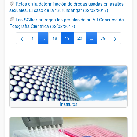
Retos en la determinación de drogas usadas en asaltos
sexuales. El caso de la "Burundanga" (22/02/2017)
Los SGIker entregan los premios de su VII Concurso de
Fotografía Científica (22/02/2017)
1
...
18
19
20
...
79
Página
Páginas intermedias Use TAB para desplazarse.
Página
Página
Página
Páginas intermedias Us
Página
Institutos