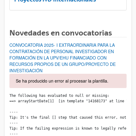
Novedades en convocatorias
CONVOCATORIA 2025- I EXTRAORDINARIA PARA LA
CONTRATACIÓN DE PERSONAL INVESTIGADOR EN
FORMACIÓN EN LA UPV/EHU FINANCIADO CON
RECURSOS PROPIOS DE UN GRUPO/PROYECTO DE
INVESTIGACIÓN
Se ha producido un error al procesar la plantilla.
The following has evaluated to null or missing:

==> arrayStartDate[1]  [in template "14168173" at line 71, c
----

Tip: It's the final [] step that caused this error, not thos
----

Tip: If the failing expression is known to legally refer to
----
