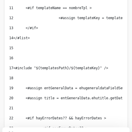
11
	<#if templateName == nombreTpl > 
12
			<#assign templateKey = template.ge
13
	</#if> 
14
</#list> 
15
16
17
<#include "${templatesPath}/${templateKey}" /> 
18
19
	<#assign entGeneralData = ehugeneraldataFieldSet > 
20
	<#assign title = entGeneralData.ehutitle.getData() 
21
22
	<#if hayErrorDates?? && hayErrorDates > 
23
		<#if msgErrorDates?? > 