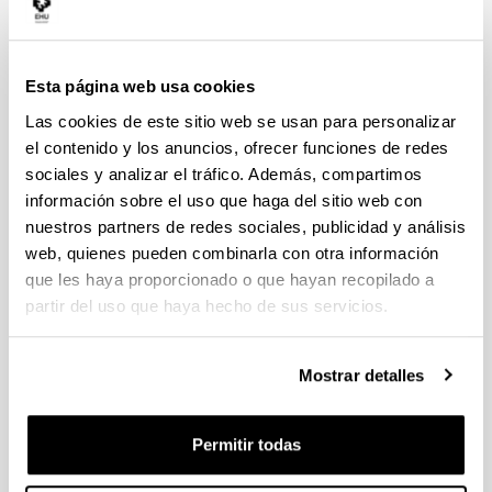
24
			<p class="portlet-msg-error">${msg
25
		</#if> 
Esta página web usa cookies
26
	<#else> 
Las cookies de este sitio web se usan para personalizar
27
		<div> 
el contenido y los anuncios, ofrecer funciones de redes
sociales y analizar el tráfico. Además, compartimos
28
			<#-- Cambio para que el nombre de
información sobre el uso que haga del sitio web con
29
			 # y salte error de accesibilidad 
nuestros partners de redes sociales, publicidad y análisis
30
			 # El título no se pinta aqui, si
web, quienes pueden combinarla con otra información
que les haya proporcionado o que hayan recopilado a
31
			 #	<span class="help-title">
partir del uso que haya hecho de sus servicios.
32
			--> 
33
			<small> 
Mostrar detalles
34
				<#-- ESTADO, SITUACION--> 
35
				<#if helpStateIcon?has_co
Permitir todas
36
					<img class="help