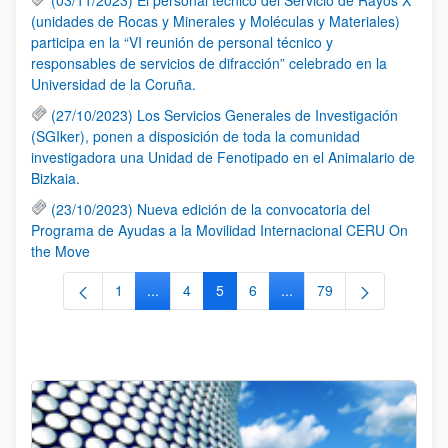
(unidades de Rocas y Minerales y Moléculas y Materiales)
participa en la “VI reunión de personal técnico y
responsables de servicios de difracción” celebrado en la
Universidad de la Coruña.
(27/10/2023) Los Servicios Generales de Investigación
(SGIker), ponen a disposición de toda la comunidad
investigadora una Unidad de Fenotipado en el Animalario de
Bizkaia.
(23/10/2023) Nueva edición de la convocatoria del
Programa de Ayudas a la Movilidad Internacional CERU On
the Move
1
...
4
5
6
...
79
Página
Páginas intermedias Use TAB para desplazars
Página
Página
Página
Páginas intermedias Use
Página