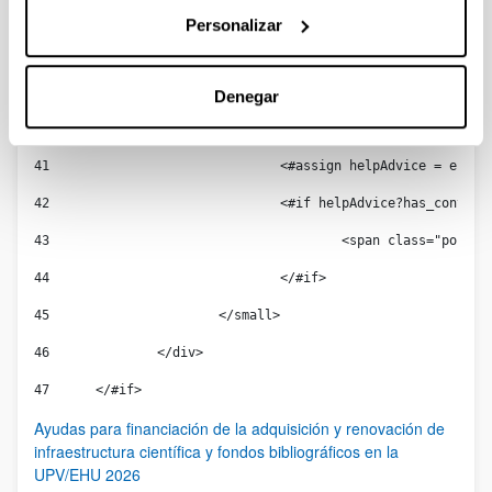
37
					<span class="hel
Personalizar
38
				</#if> 
39
Denegar
40
				<#-- AVISO--> 
41
				<#assign helpAdvice = ent
42
				<#if helpAdvice?has_content
43
					<span class="por
44
				</#if> 
45
			</small> 
46
		</div> 
47
	</#if> 
Ayudas para financiación de la adquisición y renovación de
infraestructura científica y fondos bibliográficos en la
UPV/EHU 2026