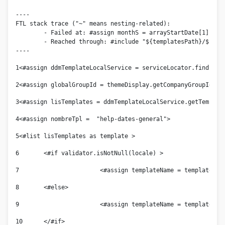
----

FTL stack trace ("~" means nesting-related):

	- Failed at: #assign monthS = arrayStartDate[1]  [in template "14168173" at line 71, column 1]

	- Reached through: #include "${templatesPath}/${template...  [in template "10112#522485#3056089" at line 17, column 1]

----
1
<#assign ddmTemplateLocalService = serviceLocator.findServ
2
<#assign globalGroupId = themeDisplay.getCompanyGroupId() 
3
<#assign lisTemplates = ddmTemplateLocalService.getTemplat
4
<#assign nombreTpl =  "help-dates-general"> 
5
<#list lisTemplates as template > 
6
	<#if validator.isNotNull(locale) > 
7
			<#assign templateName = template.g
8
	<#else> 
9
			<#assign templateName = template.g
10
	</#if> 