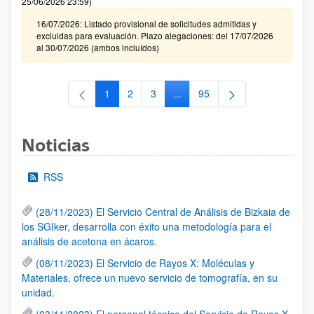
25/06/2026 23:59)
16/07/2026: Listado provisional de solicitudes admitidas y
excluidas para evaluación. Plazo alegaciones: del 17/07/2026
al 30/07/2026 (ambos incluídos)
1
2
3
...
95
Página
Página
Página
Páginas intermedias Use TAB 
Página
Noticias
RSS
(28/11/2023) El Servicio Central de Análisis de Bizkaia de
los SGIker, desarrolla con éxito una metodología para el
análisis de acetona en ácaros.
(08/11/2023) El Servicio de Rayos X: Moléculas y
Materiales, ofrece un nuevo servicio de tomografía, en su
unidad.
(03/11/2023) El personal técnico del Servicio de Rayos X