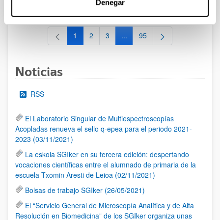
Denegar
al 30/07/2026 (ambos incluídos)
1
2
3
...
95
Página
Página
Página
Páginas intermedias Use TAB 
Página
Noticias
RSS
El Laboratorio Singular de Multiespectroscopías
Acopladas renueva el sello q-epea para el periodo 2021-
2023 (03/11/2021)
La eskola SGIker en su tercera edición: despertando
vocaciones científicas entre el alumnado de primaria de la
escuela Txomin Aresti de Leioa (02/11/2021)
Bolsas de trabajo SGIker (26/05/2021)
El “Servicio General de Microscopía Analítica y de Alta
Resolución en Biomedicina” de los SGIker organiza unas