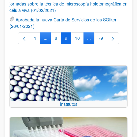
jornadas sobre la técnica de microscopía holotomográfica en
célula viva (01/02/2021)
Aprobada la nueva Carta de Servicios de los SGIker
(26/01/2021)
1
...
8
9
10
...
79
Página
Páginas intermedias Use TAB para desplazarse
Página
Página
Página
Páginas intermedias Use
Página
Institutos