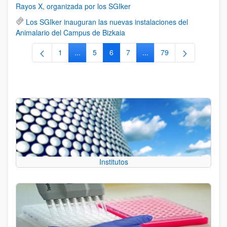
Rayos X, organizada por los SGIker
Los SGIker inauguran las nuevas instalaciones del
Animalario del Campus de Bizkaia
1
...
5
6
7
...
79
Página
Páginas intermedias Use TAB para desplazars
Página
Página
Página
Páginas intermedias Use
Página
Institutos