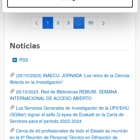
al 30/07/2026 (ambos incluídos)
1
2
3
...
95
Página
Página
Página
Páginas intermedias Use TAB 
Página
Noticias
RSS
(25/10/2023) INAECU: JORNADA ‘Los retos de la Ciencia
Abierta en la Investigación”
26/10/2023. Red de Bibliotecas REBIUM- SEMANA
INTERNACIONAL DE ACCESO ABIERTO
Los Servicios Generales de Investigación de la UPV/EHU
(SGIker) logran el sello Q-epea de Euskalit en la Carta de
Servicios para el periodo 2022-2024
Cerca de 40 profesionales de todo el Estado se reunirán
en la 5ª Reunión de Personal Técnico en Difracción de