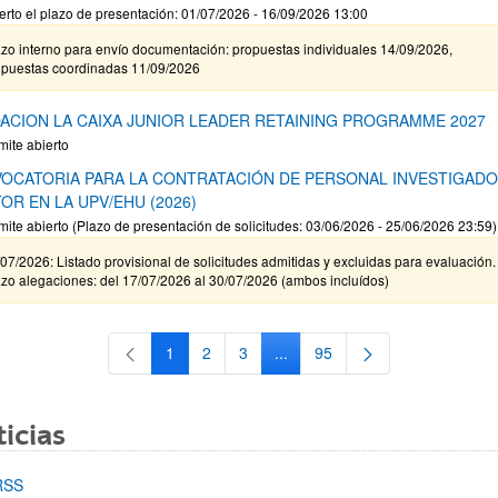
erto el plazo de presentación: 01/07/2026 - 16/09/2026 13:00
zo interno para envío documentación: propuestas individuales 14/09/2026,
opuestas coordinadas 11/09/2026
ACION LA CAIXA JUNIOR LEADER RETAINING PROGRAMME 2027
mite abierto
OCATORIA PARA LA CONTRATACIÓN DE PERSONAL INVESTIGAD
OR EN LA UPV/EHU (2026)
mite abierto (Plazo de presentación de solicitudes: 03/06/2026 - 25/06/2026 23:59)
07/2026: Listado provisional de solicitudes admitidas y excluidas para evaluación.
zo alegaciones: del 17/07/2026 al 30/07/2026 (ambos incluídos)
1
2
3
...
95
Página
Página
Página
Páginas intermedias Use TAB 
Página
icias
RSS