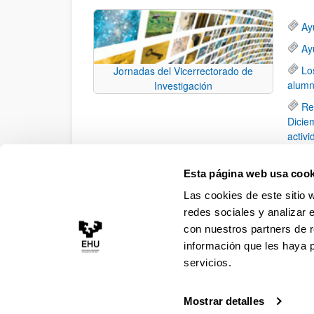
Ay
Ay
Lo
Jornadas del Vicerrectorado de
alumn
Investigación
Re
Diciem
activ
de ac
Ma
Esta página web usa cook
Inves
Las cookies de este sitio 
españ
redes sociales y analizar 
con nuestros partners de r
información que les haya 
servicios.
Mostrar detalles
Accesibilidad
Información legal
Contacto
Ma