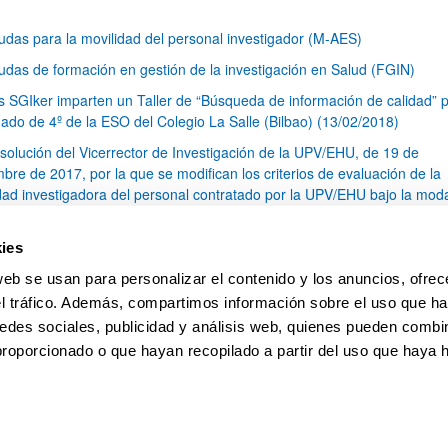
udas para la movilidad del personal investigador (M-AES)
udas de formación en gestión de la investigación en Salud (FGIN)
s SGIker imparten un Taller de “Búsqueda de información de calidad” p
ado de 4º de la ESO del Colegio La Salle (Bilbao) (13/02/2018)
solución del Vicerrector de Investigación de la UPV/EHU, de 19 de
bre de 2017, por la que se modifican los criterios de evaluación de la
idad investigadora del personal contratado por la UPV/EHU bajo la mod
ceso al Sistema Español de Ciencia, Tecnología e Innovación
ite Fuentes, técnica del animalario de los Servicios Generales de
ies
tigación (SGIker), ha ganado el concurso de cuento infantil de la socie
web se usan para personalizar el contenido y los anuncios, ofrec
ola para las ciencias del animal de laboratorio (SECAL) (12/12/2017)
el tráfico. Además, compartimos información sobre el uso que ha
1
...
14
15
16
...
79
edes sociales, publicidad y análisis web, quienes pueden combin
Página
Páginas intermedias Use TAB para desplazarse.
Página
Página
Página
Páginas intermedias Us
Página
proporcionado o que hayan recopilado a partir del uso que haya
pa
Ayuda