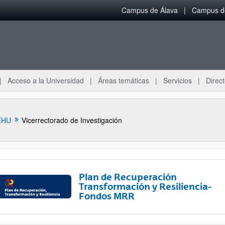
Campus de Álava
Campus de
Acceso a la Universidad
Áreas temáticas
Servicios
Direct
EHU
Vicerrectorado de Investigación
Plan de Recuperación
Transformación y Resiliencia-
Fondos MRR
ar subpáginas