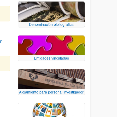
Denominación bibliográfica
OR
Entidades vinculadas
para desplazarse.
Alojamiento para personal investigador