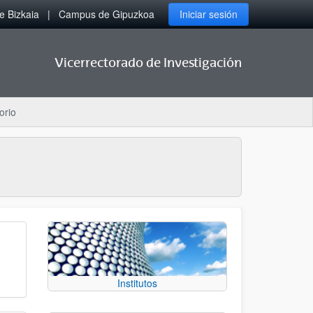
 Bizkaia
Campus de Gipuzkoa
Iniciar sesión
Vicerrectorado de Investigación
orio
Institutos