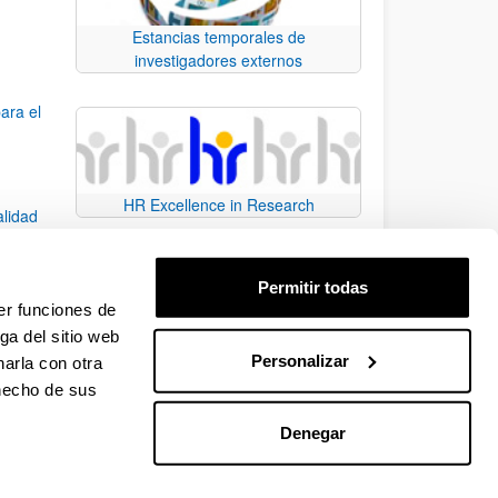
Estancias temporales de
investigadores externos
ara el
HR Excellence in Research
alidad
Permitir todas
dad
er funciones de
ga del sitio web
Personalizar
arla con otra
e TAB para desplazarse.
 hecho de sus
Denegar
EHU