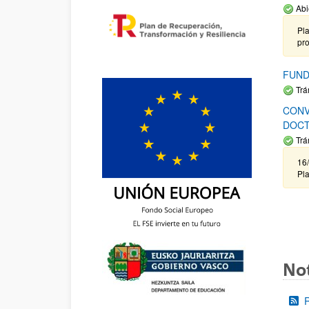
Abi
Pla
pr
FUND
Trá
CONV
DOCT
Trá
16/
Pla
Not