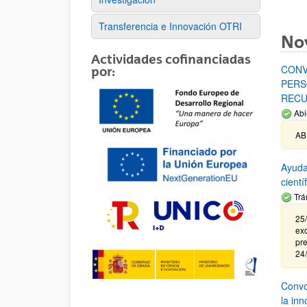
Transferencia e Innovación OTRI
No
Actividades cofinanciadas
CONV
por:
PERS
RECU
Abi
AB
Ayuda
cient
Trá
25/
exc
pre
24
Convoc
la in