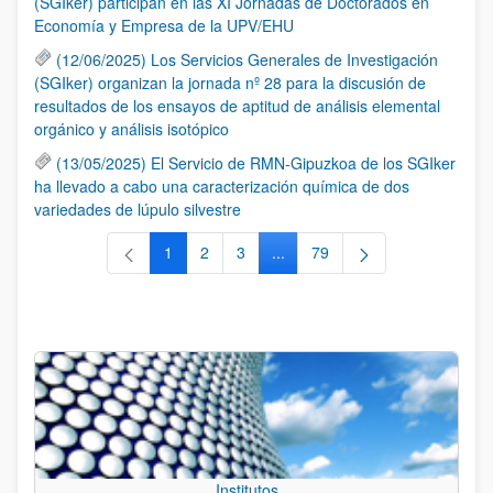
(SGIker) participan en las XI Jornadas de Doctorados en
Economía y Empresa de la UPV/EHU
(12/06/2025) Los Servicios Generales de Investigación
(SGIker) organizan la jornada nº 28 para la discusión de
resultados de los ensayos de aptitud de análisis elemental
orgánico y análisis isotópico
(13/05/2025) El Servicio de RMN-Gipuzkoa de los SGIker
ha llevado a cabo una caracterización química de dos
variedades de lúpulo silvestre
1
2
3
...
79
Página
Página
Página
Páginas intermedias Use TAB 
Página
Institutos