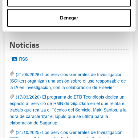
al 30/07/2026 (ambos incluídos)
Denegar
1
2
3
...
95
Página
Página
Página
Páginas intermedias Use TAB 
Página
Noticias
RSS
(21/05/2026) Los Servicios Generales de Investigación
(SGIker) organizan una sesión sobre el uso responsable de
la IA en investigación, con la colaboración de Elsevier
(17/03/2026) El programa de ETB Tecnólopis dedica un
espacio al Servicio de RMN de Gipuzkoa en el que relata el
trabajo que realiza el Técnico del Servicio, Iñaki Santos, a la
hora de caracterizar el lúpulo que se utiliza para la
elaboración de Sagarlup.
(31/10/2025) Los Servicios Generales de Investigación