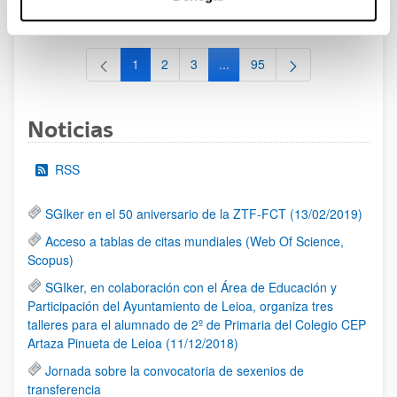
al 30/07/2026 (ambos incluídos)
1
2
3
...
95
Página
Página
Página
Páginas intermedias Use TAB 
Página
Noticias
RSS
SGIker en el 50 aniversario de la ZTF-FCT (13/02/2019)
Acceso a tablas de citas mundiales (Web Of Science,
Scopus)
SGIker, en colaboración con el Área de Educación y
Participación del Ayuntamiento de Leioa, organiza tres
talleres para el alumnado de 2º de Primaria del Colegio CEP
Artaza Pinueta de Leioa (11/12/2018)
Jornada sobre la convocatoria de sexenios de
transferencia