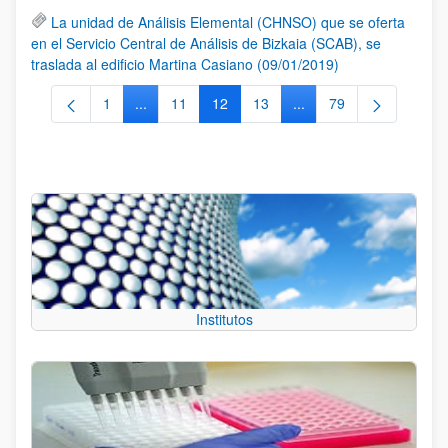
La unidad de Análisis Elemental (CHNSO) que se oferta
en el Servicio Central de Análisis de Bizkaia (SCAB), se
traslada al edificio Martina Casiano (09/01/2019)
1
...
11
12
13
...
79
Página
Páginas intermedias Use TAB para desplazarse.
Página
Página
Página
Páginas intermedias Us
Página
Institutos