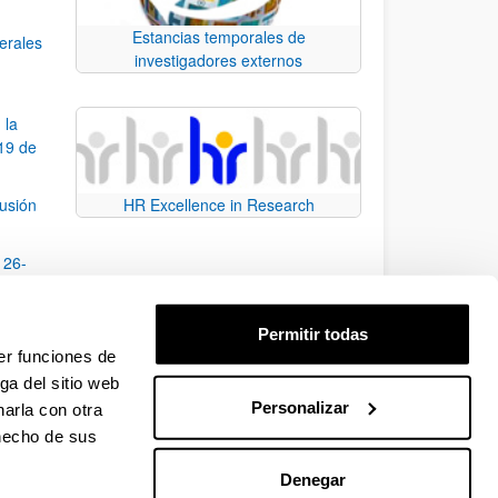
Estancias temporales de
nerales
investigadores externos
 la
19 de
fusión
HR Excellence in Research
 26-
ción
Permitir todas
onal,
er funciones de
ga del sitio web
Personalizar
arla con otra
e TAB para desplazarse.
 hecho de sus
Denegar