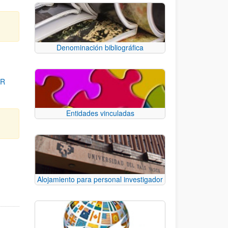
Denominación bibliográfica
OR
Entidades vinculadas
para desplazarse.
Alojamiento para personal investigador