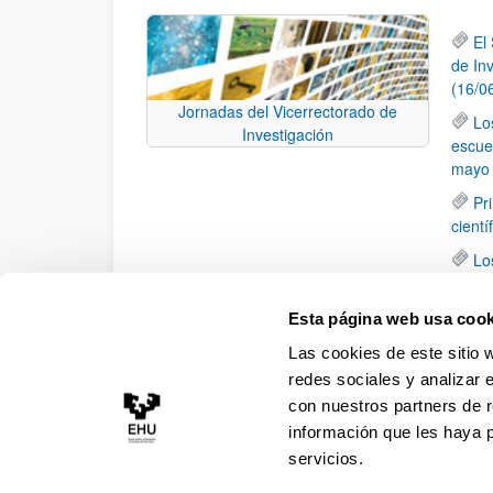
El
de In
(16/0
Jornadas del Vicerrectorado de
Lo
Investigación
escue
mayo 
Pr
cientí
Lo
28 de
Lo
Esta página web usa cook
de la 
Las cookies de este sitio 
en Ba
redes sociales y analizar 
con nuestros partners de r
información que les haya 
servicios.