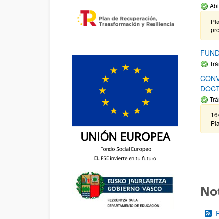
Abi
Pla
pr
FUND
Trá
CONV
DOCT
Trá
16/
Pla
Not