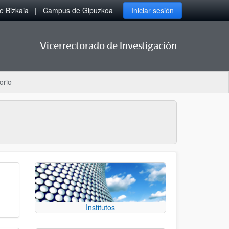
 Bizkaia
Campus de Gipuzkoa
Iniciar sesión
Vicerrectorado de Investigación
orio
Institutos