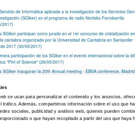
 Servicio de Informática aplicada a la investigación de los Servicios Ge
vestigación (SGIker) en el programa de radio Norteko Ferrokarrila
6/2017)
s SGIker participan como jurado en el 1er concurso de cristalización en
la cántabra organizado por la Universidad de Cantabria en Santander 
de 2017 (30/05/2017)
imera participación de los SGIker en el evento internacional sobre la di
fica "Pint of Science" (26/05/2017)
s SGIker inauguran la 20th Annual meeting - EBSA conference, Madrid
 abril de 2017 (26/05/2017)
s SGIker asisten al III Seminario Internacional sobre la Internacionaliza
ies
Universidad: Asunto de Desarrollo Estratégico y Diferenciación Instituci
web se usan para personalizar el contenido y los anuncios, ofrec
rcelona (17-19 mayo 2017) (26/05/2017)
el tráfico. Además, compartimos información sobre el uso que ha
1
...
17
18
19
...
79
edes sociales, publicidad y análisis web, quienes pueden combin
Página
Páginas intermedias Use TAB para desplazarse.
Página
Página
Página
Páginas intermedias Us
Página
proporcionado o que hayan recopilado a partir del uso que haya