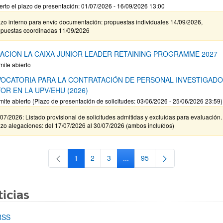
erto el plazo de presentación: 01/07/2026 - 16/09/2026 13:00
zo interno para envío documentación: propuestas individuales 14/09/2026,
opuestas coordinadas 11/09/2026
ACION LA CAIXA JUNIOR LEADER RETAINING PROGRAMME 2027
mite abierto
OCATORIA PARA LA CONTRATACIÓN DE PERSONAL INVESTIGAD
OR EN LA UPV/EHU (2026)
mite abierto (Plazo de presentación de solicitudes: 03/06/2026 - 25/06/2026 23:59)
07/2026: Listado provisional de solicitudes admitidas y excluidas para evaluación.
zo alegaciones: del 17/07/2026 al 30/07/2026 (ambos incluídos)
1
2
3
...
95
Página
Página
Página
Páginas intermedias Use TAB 
Página
icias
RSS