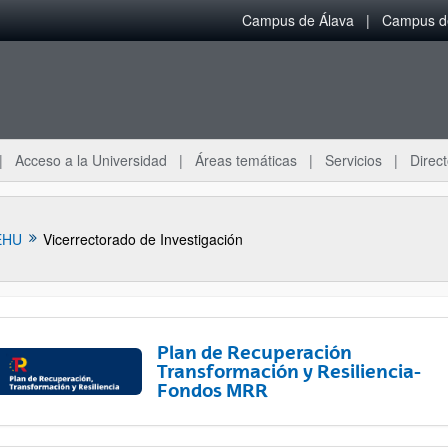
Campus de Álava
Campus de
Acceso a la Universidad
Áreas temáticas
Servicios
Direct
EHU
Vicerrectorado de Investigación
Plan de Recuperación
Transformación y Resiliencia-
Fondos MRR
ar subpáginas