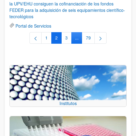
la UPV/EHU consiguen la cofinanciación de los fondos
FEDER para la adquisición de seis equipamientos científico-
tecnológicos
Portal de Servicios
1
2
3
...
79
Página
Página
Página
Páginas intermedias Use TAB 
Página
Institutos