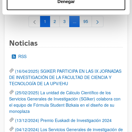
Denegar
al 30/07/2026 (ambos incluídos)
1
2
3
...
95
Página
Página
Página
Páginas intermedias Use TAB 
Página
Noticias
RSS
(16/04/2025) SGIKER PARTICIPA EN LAS IX JORNADAS
DE INVESTIGACIÓN DE LA FACULTAD DE CIENCIA Y
TECNOLOGÍA DE LA UPV/EHU
(25/02/2025) La unidad de Cálculo Científico de los
Servicios Generales de Investigación (SGIker) colabora con
el equipo de Fórmula Student Bizkaia en el diseño de su
monoplaza
(13/12/2024) Premio Euskadi de Investigación 2024
(04/12/2024) Los Servicios Generales de investigación de