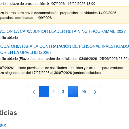
erto el plazo de presentación: 01/07/2026 - 16/09/2026 13:00
zo interno para envío documentación: propuestas individuales 14/09/2026,
opuestas coordinadas 11/09/2026
ACION LA CAIXA JUNIOR LEADER RETAINING PROGRAMME 2027
mite abierto
OCATORIA PARA LA CONTRATACIÓN DE PERSONAL INVESTIGAD
OR EN LA UPV/EHU (2026)
mite abierto (Plazo de presentación de solicitudes: 03/06/2026 - 25/06/2026 23:59)
07/2026: Listado provisional de solicitudes admitidas y excluidas para evaluación.
zo alegaciones: del 17/07/2026 al 30/07/2026 (ambos incluídos)
1
2
3
...
95
Página
Página
Página
Páginas intermedias Use TAB 
Página
icias
RSS