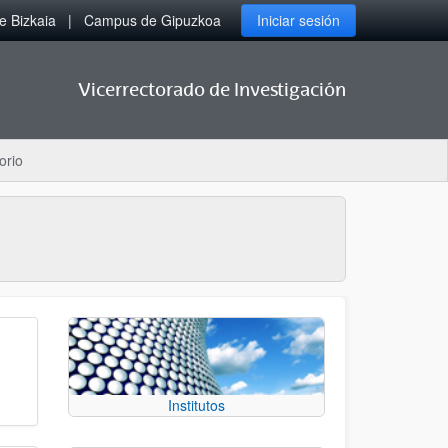
 Bizkaia
Campus de Gipuzkoa
Iniciar sesión
Vicerrectorado de Investigación
orio
Institutos