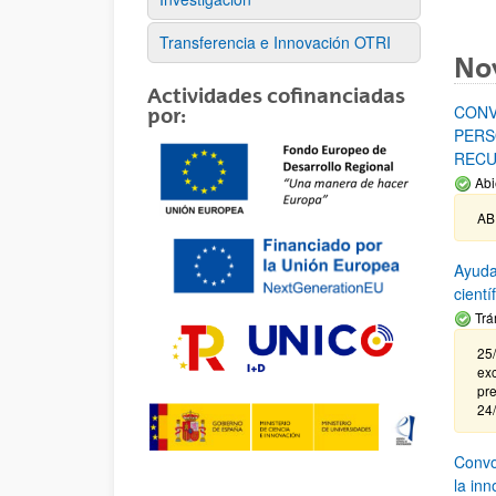
Transferencia e Innovación OTRI
No
Actividades cofinanciadas
CONV
por:
PERS
RECU
Abi
AB
Ayuda
cient
Trá
25/
exc
pre
24
Convoc
la in