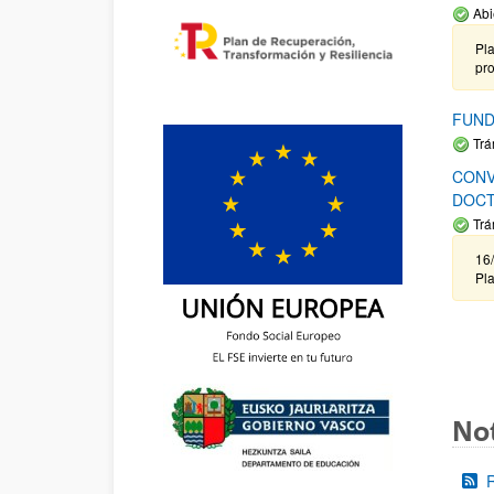
Abi
Pla
pr
FUND
Trá
CONV
DOCT
Trá
16/
Pla
Not