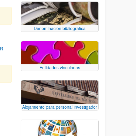
Denominación bibliográfica
OR
Entidades vinculadas
para desplazarse.
Alojamiento para personal investigador