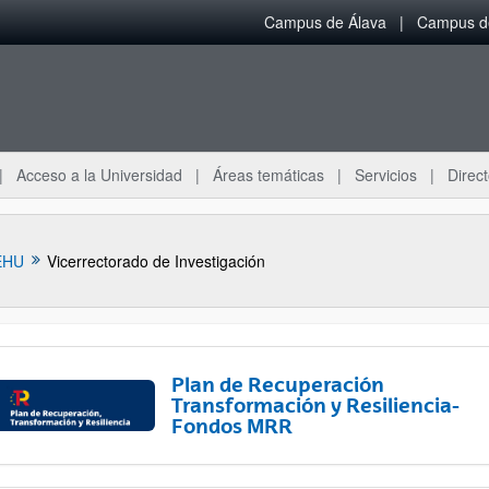
Campus de Álava
Campus de
Acceso a la Universidad
Áreas temáticas
Servicios
Direct
EHU
Vicerrectorado de Investigación
Plan de Recuperación
Transformación y Resiliencia-
Fondos MRR
ar subpáginas