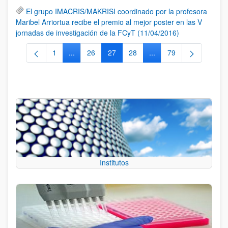
El grupo IMACRIS/MAKRISI coordinado por la profesora
Maribel Arriortua recibe el premio al mejor poster en las V
jornadas de investigación de la FCyT (11/04/2016)
1
...
26
27
28
...
79
Página
Páginas intermedias Use TAB para desplazarse.
Página
Página
Página
Páginas intermedias Us
Página
Institutos