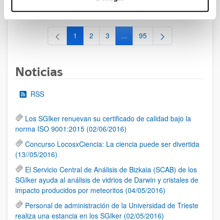
al 30/07/2026 (ambos incluídos)
1
2
3
...
95
Página
Página
Página
Páginas intermedias Use TAB 
Página
Noticias
RSS
Los SGIker renuevan su certificado de calidad bajo la
norma ISO 9001:2015 (02/06/2016)
Concurso LocosxCiencia: La ciencia puede ser divertida
(13//05/2016)
El Servicio Central de Análisis de Bizkaia (SCAB) de los
SGIker ayuda al análisis de vidrios de Darwin y cristales de
impacto producidos por meteoritos (04/05/2016)
Personal de administración de la Universidad de Trieste
realiza una estancia en los SGIker (02/05/2016)