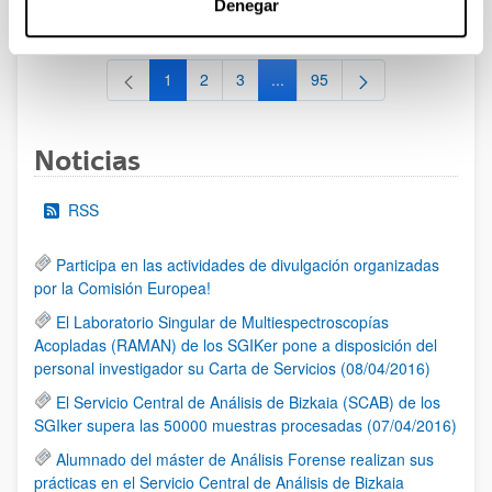
Denegar
al 30/07/2026 (ambos incluídos)
1
2
3
...
95
Página
Página
Página
Páginas intermedias Use TAB 
Página
Noticias
RSS
Participa en las actividades de divulgación organizadas
por la Comisión Europea!
El Laboratorio Singular de Multiespectroscopías
Acopladas (RAMAN) de los SGIKer pone a disposición del
personal investigador su Carta de Servicios (08/04/2016)
El Servicio Central de Análisis de Bizkaia (SCAB) de los
SGIker supera las 50000 muestras procesadas (07/04/2016)
Alumnado del máster de Análisis Forense realizan sus
prácticas en el Servicio Central de Análisis de Bizkaia