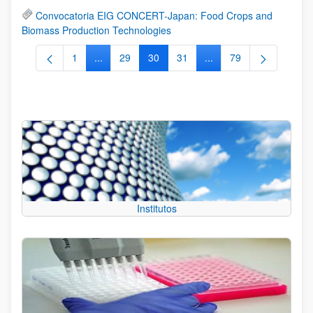
Convocatoria EIG CONCERT-Japan: Food Crops and
Biomass Production Technologies
1
...
29
30
31
...
79
Página
Páginas intermedias Use TAB para desplazarse.
Página
Página
Página
Páginas intermedias Us
Página
Institutos