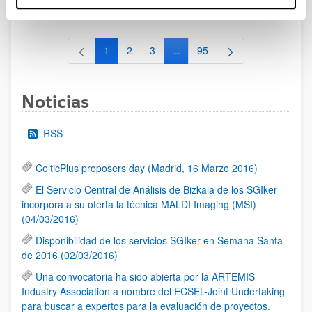
al 30/07/2026 (ambos incluídos)
1
2
3
...
95
Página
Página
Página
Páginas intermedias Use TAB 
Página
Noticias
RSS
CelticPlus proposers day (Madrid, 16 Marzo 2016)
El Servicio Central de Análisis de Bizkaia de los SGIker
incorpora a su oferta la técnica MALDI Imaging (MSI)
(04/03/2016)
Disponibilidad de los servicios SGIker en Semana Santa
de 2016 (02/03/2016)
Una convocatoria ha sido abierta por la ARTEMIS
Industry Association a nombre del ECSEL-Joint Undertaking
para buscar a expertos para la evaluación de proyectos.