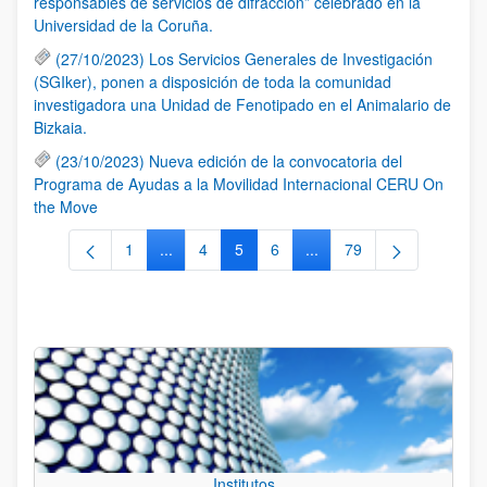
responsables de servicios de difracción” celebrado en la
Universidad de la Coruña.
(27/10/2023) Los Servicios Generales de Investigación
(SGIker), ponen a disposición de toda la comunidad
investigadora una Unidad de Fenotipado en el Animalario de
Bizkaia.
(23/10/2023) Nueva edición de la convocatoria del
Programa de Ayudas a la Movilidad Internacional CERU On
the Move
1
...
4
5
6
...
79
Página
Páginas intermedias Use TAB para desplazars
Página
Página
Página
Páginas intermedias Use
Página
Institutos