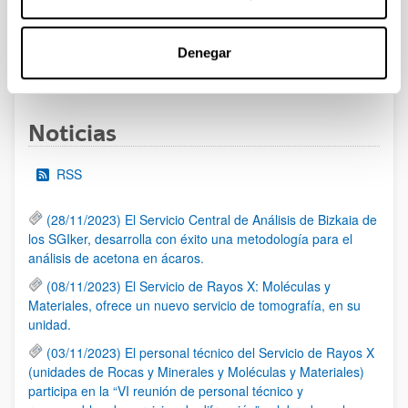
al 30/07/2026 (ambos incluídos)
Denegar
1
2
3
...
95
Página
Página
Página
Páginas intermedias Use TAB 
Página
Noticias
RSS
(28/11/2023) El Servicio Central de Análisis de Bizkaia de
los SGIker, desarrolla con éxito una metodología para el
análisis de acetona en ácaros.
(08/11/2023) El Servicio de Rayos X: Moléculas y
Materiales, ofrece un nuevo servicio de tomografía, en su
unidad.
(03/11/2023) El personal técnico del Servicio de Rayos X
(unidades de Rocas y Minerales y Moléculas y Materiales)
participa en la “VI reunión de personal técnico y