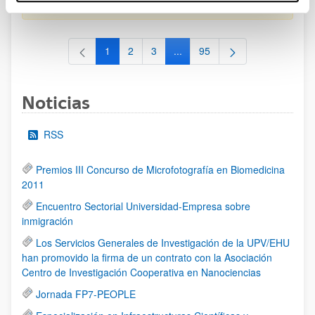
al 30/07/2026 (ambos incluídos)
1
2
3
...
95
Página
Página
Página
Páginas intermedias Use TAB 
Página
Noticias
RSS
Premios III Concurso de Microfotografía en Biomedicina
2011
Encuentro Sectorial Universidad-Empresa sobre
inmigración
Los Servicios Generales de Investigación de la UPV/EHU
han promovido la firma de un contrato con la Asociación
Centro de Investigación Cooperativa en Nanociencias
Jornada FP7-PEOPLE