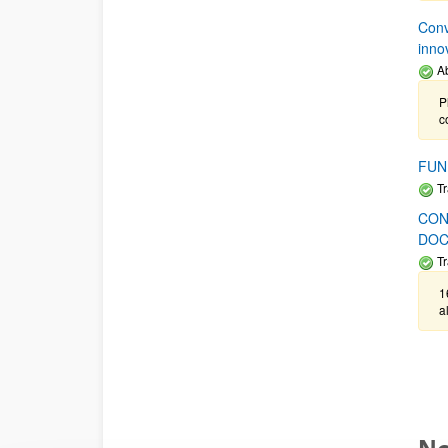
Conv
inno
Ab
P
c
FUN
Tr
CON
DOC
Tr
1
a