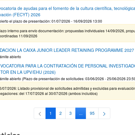
ocatoria de ayudas para el fomento de la cultura científica, tecnológica
vación (FECYT) 2026
ierto el plazo de presentación: 01/07/2026 - 16/09/2026 13:00
lazo interno para envío documentación: propuestas individuales 14/09/2026, prop
oordinadas 11/09/2026
DACION LA CAIXA JUNIOR LEADER RETAINING PROGRAMME 2027
ámite abierto
VOCATORIA PARA LA CONTRATACIÓN DE PERSONAL INVESTIGA
TOR EN LA UPV/EHU (2026)
ámite abierto (Plazo de presentación de solicitudes: 03/06/2026 - 25/06/2026 23:5
6/07/2026: Listado provisional de solicitudes admitidas y excluidas para evaluació
legaciones: del 17/07/2026 al 30/07/2026 (ambos incluídos)
1
2
3
...
95
Página
Página
Página
Páginas intermedias Use TA
Página