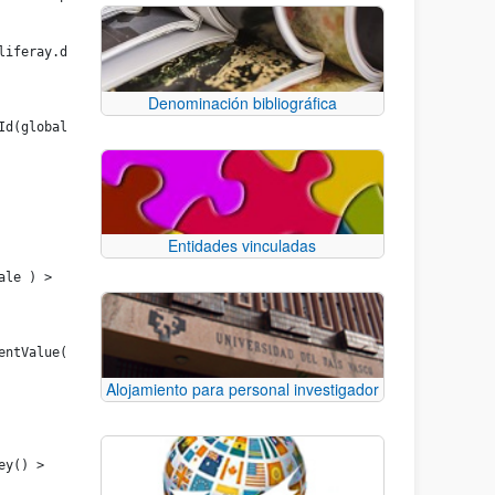
liferay.dynamic.data.mapping.service.DDMTemplateLocalService") >
Denominación bibliográfica
Id(globalGroupId) > 
Entidades vinculadas
cale ) > 
rentValue() > 
Alojamiento para personal investigador
Key() > 