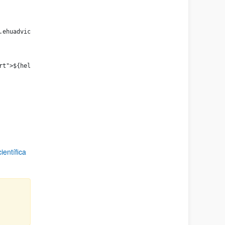
ta.ehuadvice.getData() > 
lert">${helpAdvice}</span> 
ientífica