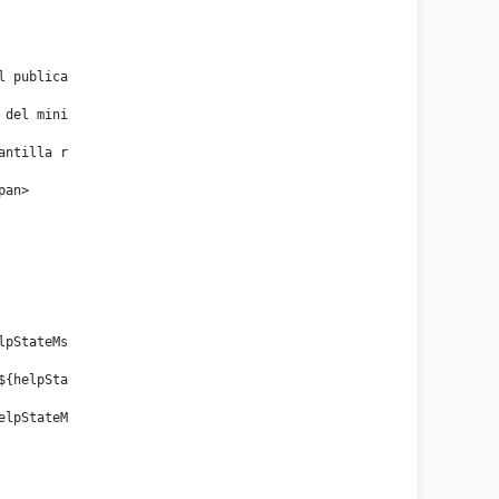
el publicador no sea demasiado grande 
e del ministerio. 
plantilla resumen del publicador (isHelp). 
span> 
helpStateMsg?has_content> 
c="${helpStateIcon}" alt=""/> 
{helpStateMsg}</span>  