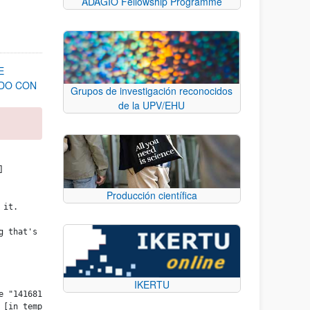
ADAGIO Fellowship Programme
E
ADO CON
Grupos de investigación reconocidos
de la UPV/EHU


Producción científica
it.

g that's sometimes null or missing, either specify a default val
IKERTU