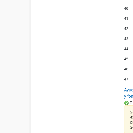
40
41
42
43
44
45
46
47
Ayud
y fo
Tr
2
e
p
2