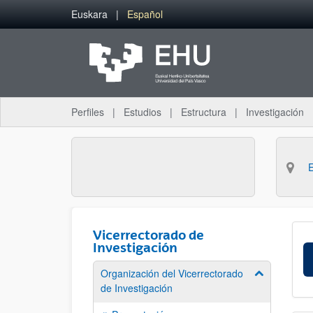
Saltar al contenido principal
Euskara
Español
Perfiles
Estudios
Estructura
Investigación
Vicerrectorado de
Investigación
Organización del Vicerrectorado
Mostrar/ocul
de Investigación