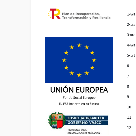
----
1
<#a
2
<#a
3
<#a
4
<#a
5
<#l
6
7
8
9
10
11
12