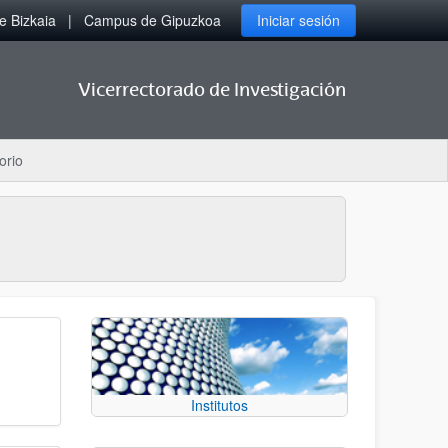
 Bizkaia
Campus de Gipuzkoa
Iniciar sesión
Vicerrectorado de Investigación
orio
Institutos