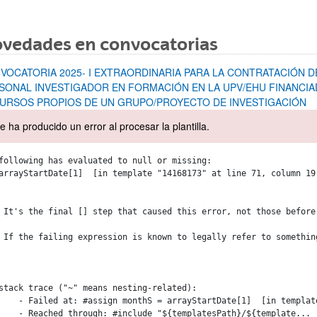
vedades en convocatorias
VOCATORIA 2025- I EXTRAORDINARIA PARA LA CONTRATACIÓN D
SONAL INVESTIGADOR EN FORMACIÓN EN LA UPV/EHU FINANCI
URSOS PROPIOS DE UN GRUPO/PROYECTO DE INVESTIGACIÓN
e ha producido un error al procesar la plantilla.
following has evaluated to null or missing:

arrayStartDate[1]  [in template "14168173" at line 71, column 19]
 It's the final [] step that caused this error, not those before 
 If the failing expression is known to legally refer to somethin
stack trace ("~" means nesting-related):

n template "14168173" at line 71, column 1]

 template "10112#522485#3056089" at line 17, column 1]
