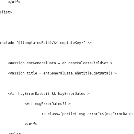
	</#if> 
#list> 
include "${templatesPath}/${templateKey}" /> 
	<#assign entGeneralData = ehugeneraldataFieldSet > 
	<#assign title = entGeneralData.ehutitle.getData() > 
	<#if hayErrorDates?? && hayErrorDates > 
		<#if msgErrorDates?? > 
			<p class="portlet-msg-error">${msgErrorDates
		</#if> 