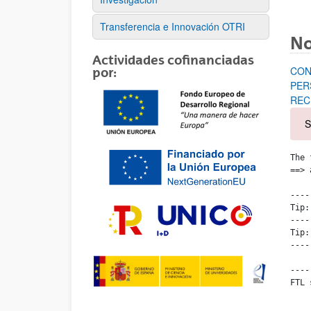
Transferencia e Innovación OTRI
No
Actividades cofinanciadas
CON
por:
PER
REC
S
The 
==> 
----

Tip:
----

Tip:
----

----

FTL 
	- Failed at: #assign monthS = arrayStartDate[1]  [i
	- Reached through: #include "${templatesPath}/${template...  [in