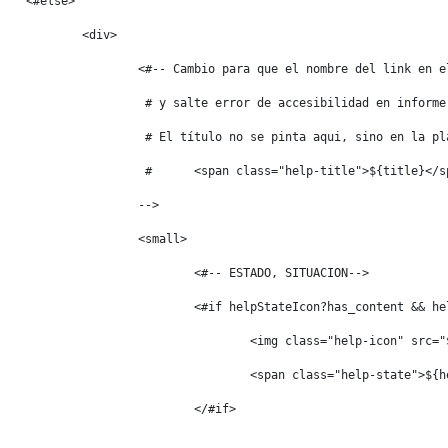
	<#else> 
		<div> 
			<#-- Cambio para que el nombre del link en 
			 # y salte error de accesibilidad en inform
			 # El título no se pinta aqui, sino en la 
			 #	<span class="help-title">${title}</
			--> 
			<small> 
				<#-- ESTADO, SITUACION--> 
				<#if helpStateIcon?has_content && 
					<img class="help-icon" sr
					<span class="help-state">$
				</#if> 