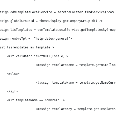
ssign ddmTemplateLocalService = serviceLocator.findService("com.
ssign globalGroupId = themeDisplay.getCompanyGroupId() /> 
ssign lisTemplates = ddmTemplateLocalService.getTemplatesByGroup
ssign nombreTpl =  "help-dates-general"> 
ist lisTemplates as template > 
	<#if validator.isNotNull(locale) > 
			<#assign templateName = template.getName(lo
	<#else> 
			<#assign templateName = template.getNameCur
	</#if> 
	<#if templateName == nombreTpl > 
			<#assign templateKey = template.getTemplate