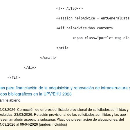
				<#-- AVISO--> 
				<#assign helpAdvice = entGeneralDa
				<#if helpAdvice?has_content> 
					<span class="portlet-msg-a
				</#if> 
			</small> 
		</div> 
	</#if> 
as para financiación de la adquisición y renovación de infraestructura c
ndos bibliográficos en la UPV/EHU 2026
ámite abierto
5/03/2026: Corrección de errores del listado provisional de solicitudes admitidas y
xcluidas. 23/03/2026: Relación provisional de las solicitudes admitidas y las que
resentan algún aspecto a subsanar. Plazo de presentación de alegaciones: del
4/03/2026 al 09/04/2026 (ambos incluídos)