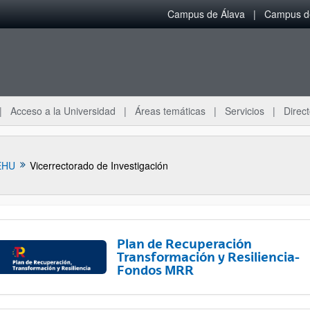
Campus de Álava
Campus de
Acceso a la Universidad
Áreas temáticas
Servicios
Direct
EHU
Vicerrectorado de Investigación
Plan de Recuperación
Transformación y Resiliencia-
Fondos MRR
tar subpáginas