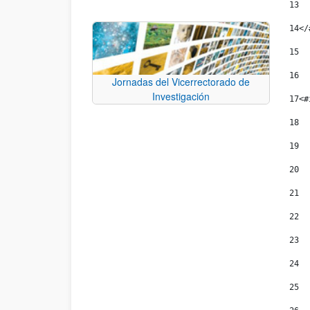
13
14
</
15
16
Jornadas del Vicerrectorado de
Investigación
17
<#
18
19
20
21
22
23
24
25