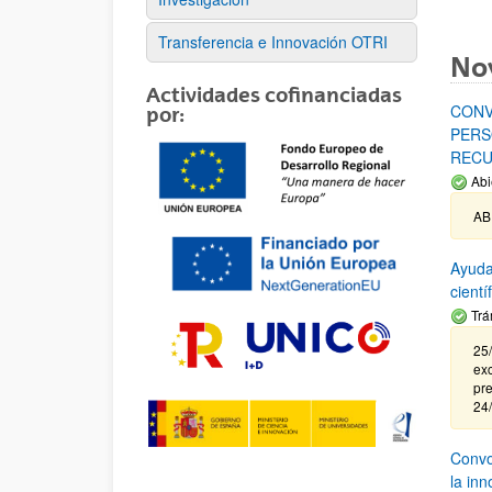
Transferencia e Innovación OTRI
No
Actividades cofinanciadas
CONV
por:
PERS
RECU
Abi
AB
Ayuda
cient
Trá
25/
exc
pre
24
Convoc
la in