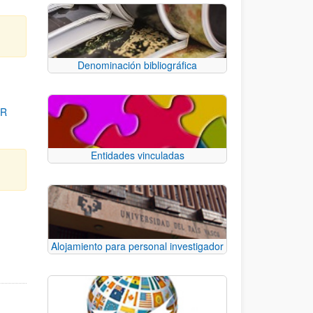
Denominación bibliográfica
OR
Entidades vinculadas
para desplazarse.
Alojamiento para personal investigador