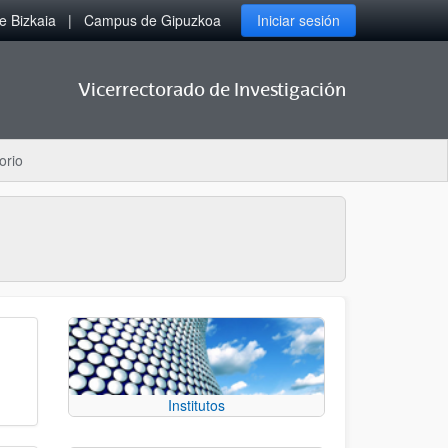
 Bizkaia
Campus de Gipuzkoa
Iniciar sesión
Vicerrectorado de Investigación
orio
Institutos