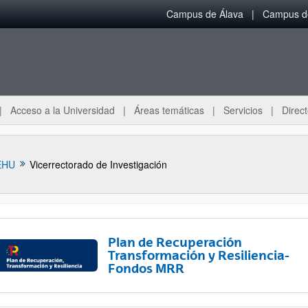
Campus de Álava
Campus de
Acceso a la Universidad
Áreas temáticas
Servicios
Direct
EHU
Vicerrectorado de Investigación
Plan de Recuperación
Transformación y Resiliencia-
Fondos MRR
ar subpáginas