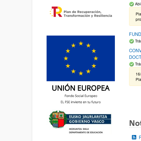
Abi
Pla
pr
FUND
Trá
CONV
DOCT
Trá
16/
Pla
Not