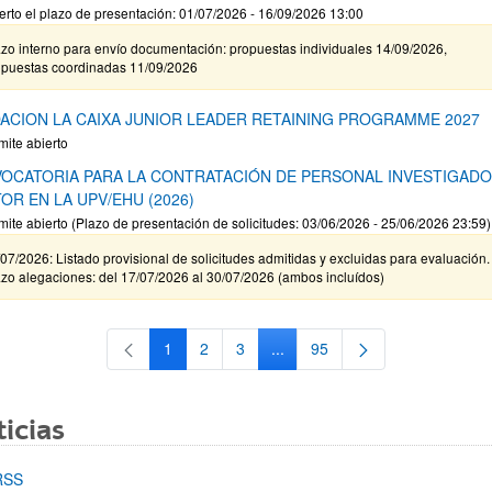
erto el plazo de presentación: 01/07/2026 - 16/09/2026 13:00
zo interno para envío documentación: propuestas individuales 14/09/2026,
opuestas coordinadas 11/09/2026
ACION LA CAIXA JUNIOR LEADER RETAINING PROGRAMME 2027
mite abierto
OCATORIA PARA LA CONTRATACIÓN DE PERSONAL INVESTIGAD
OR EN LA UPV/EHU (2026)
mite abierto (Plazo de presentación de solicitudes: 03/06/2026 - 25/06/2026 23:59)
07/2026: Listado provisional de solicitudes admitidas y excluidas para evaluación.
zo alegaciones: del 17/07/2026 al 30/07/2026 (ambos incluídos)
1
2
3
...
95
Página
Página
Página
Páginas intermedias Use TAB 
Página
icias
RSS